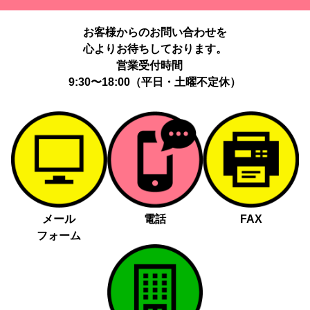
提供する個人情報の項目：Cookie 等の識別子、広告 ID、閲覧・行
動履歴、IP、ブラウザ・端末情報、（同意時）メールアドレス等の
お客様からのお問い合わせを
ハッシュ値。
心よりお待ちしております。
提供の手段又は方法：当社ウェブサイトのタグ・SDK・API 等に
よる安全な電送、又は管理コンソールからの連携。
営業受付時間
提供先：広告配信事業者（例：Google LLC等）。
9:30〜18:00（平日・土曜不定休）
個人情報の取り扱いに関する契約：提供先と個人情報取扱い契約
（目的外利用禁止、再提供制限、安全管理措置等）を締結していま
す。
お客様の個人情報は、以下掲げる場合以外に、事前にご本人の同意
無く第三者に提供することはありません。
法令に基づく場合
人の生命、身体又は財産の保護にために必要がある場合であっ
メール
電話
FAX
て、本人の同意を得る事が困難であるとき
フォーム
公衆衛生の向上又は児童の健全な育成の推進のために特に必要
がある場合であって、本人の同意を得る事が困難であるとき
国の機関若しくは地方公共団体又はその委託を受けた者が法令