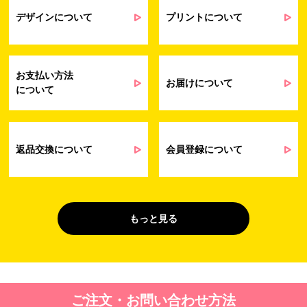
業務上のご連絡および弊社製品や弊社が
受発注業務
提供するサービス（サポート業務を含む）
デザインについて
プリントについて
会員管理業務
に伴う契約履行、料金徴収を行うため
お問い合わせ業務
弊社製品やサービスに関する情報、また
（開示対象個人情
は営業およびマーケティング活動（セミナ
報）
ーやイベント、キャンペーン、ニュースレ
お支払い方法
ターなど）に関連する情報を、電子メー
お届けについて
について
ル、郵送、FAX または電話により、お客様
にお知らせするため
問い合わせへの対応のため
法令により正当な理由で開示を求められ
た場合のご対応のため
返品交換について
会員登録について
販促業務
お客様の作品紹介を通した販促活動のた
（開示対象個人情
め
報）
受託業務
契約した小売店より委託された先への納
もっと見る
（間接取得）
品業務のため
４. 個人情報を第三者に提供することが予定される場合の事項
第三者に提供する目的：パーソナライズ広告配信および効果測定・
ご注文・お問い合わせ方法
最適化のため。