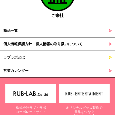
の定める事務を遂行することに対して協力する必要がある場合
であって、本人の同意を得ることによって当該事務の遂行に支
障を及ぼすおそれがあるとき
ご来社
５. 個人情報の取扱業務の委託
商品一覧
当社は個人情報の取扱業務の全部または一部を外部に業務委託する
場合があります。
その際、弊社は、個人情報を適切に保護できる管理体制を敷き実行
個人情報保護方針・個人情報の取り扱いについて
していることを条件として委託先を厳選したうえで、機密保持契約
を委託先と締結し、お客様の個人情報を厳密に管理させます。
ラブラボとは
６. 個人情報（保有個人データを含む）の利用目的通知、開示・訂
正等、利用停止等の請求
営業カレンダー
当社は、ご本人様からの求めに応じ、当社が保有するご本人の個人
情報の利用目的の通知、開示、訂正・追加・削除、利用停止・消去
または第三者提供の停止等のご請求を受けた場合は速やかに対応い
たします。これらの請求は、次の窓口にて受け付けております。
【個人情報保護に関するお問合せ先】
株式会社ラブ・ラボ
オリジナルグッズ製作で
〒761-0323 香川県高松市亀田町90-1
コーポレートサイト
世界をつなぐ
株式会社ラブ・ラボ