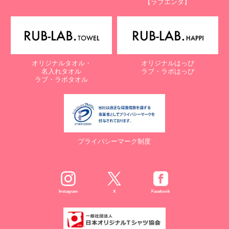
【ラブエンタ】
電話：087-847-2000
電子メール：
info@rub-lab.com
【認定個人情報保護団体の名称及び、苦情の解決の申出先】
※個人情報の取り扱いに関する苦情のみを受付けています
一般財団法人日本情報経済社会推進協会
オリジナルタオル・
オリジナルはっぴ
認定個人情報保護団体事務局
名入れタオル
ラブ・ラボはっぴ
〒106-0032 東京都港区六本木一丁目9番9号 六本木ファースト
ラブ・ラボタオル
ビル内
電話：03-5860-7565 / 0120-700-779
７. 個人情報の提供の任意性と提供されない場合に起こりうる影響
について
プライバシーマーク制度
お客様がご自身の個人情報を弊社に提供されるか否かは、お客様の
ご判断によりますが、もしご提供されない場合には、適切なサービ
スが提供できない場合がありますので予めご了承ください。
８. Cookie（クッキー）等の利用について
Instagram
X
Facebook
当社のウェブサイトでは、お客様に適したサービスや情報、広告等
を提供する目的のため、Cookie（クッキー）及びそれに類する技