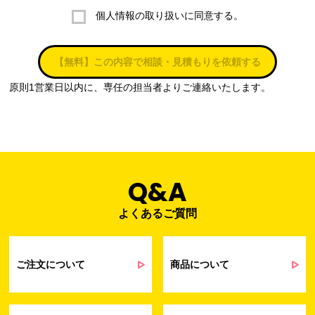
個人情報の取り扱いに同意する。
株式会社ラブ・ラボ
電話：087-847-2000
【無料】この内容で相談・見積もりを依頼する
電子メール：
info@rub-lab.com
原則1営業日以内に、専任の担当者よりご連絡いたします。
３. 個人情報（保有個人データを含む）の利用目的
お客様の個人情報は、各種お問い合わせ対応のため、弊社において
正当な事業遂行の範囲内で利用いたします。
なお，当社の個人情報（保有個人データを含む）の利用目的は以下
のようになります。
Q&A
よくあるご質問
事業内容
個人情報の利用目的
当社通信販売における受発注業務のため
事業活動における満足度、要望等に関す
ご注文について
商品について
るアンケート等の収集・分析・統計のため
受発注業務、会員管理業務、お問い合わ
せ業務に関するお取引先様との業務連絡や
契約・請求等の一連の手続きのため