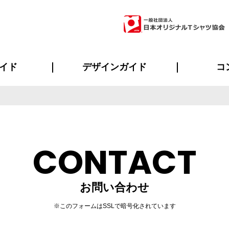
イド
デザインガイド
コ
ビスについて
のメリット
について
について
ページ
の方へ
ご質問
イド
方へ
デザインテンプレート集
デザインシミュレーター
書体一覧（フォント集）
デザイン入稿について
デザイン料について
プリント・加工一覧
デザインガイド
プリントサイズ
インクカラー
ニュー
お客様
シー
おす
読み
フォ
ラ
・ジャージ
バンダナ
ャツ
パーカー・スウェット
グッズ全般
ツナギ
スポー
のぼ
CONTACT
お問い合わせ
※このフォームはSSLで暗号化されています