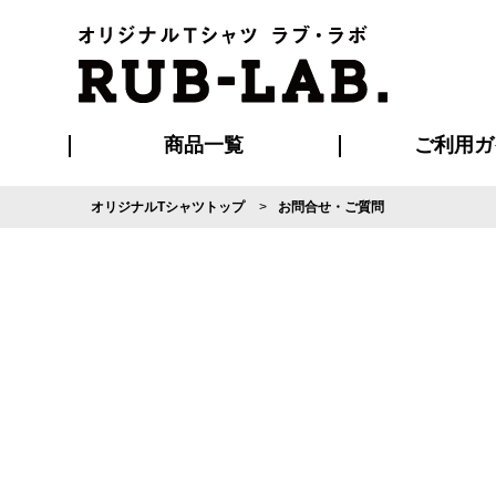
商品一覧
ご利用ガ
オリジナルTシャツトップ
お問合せ・ご質問
発送・特急サー
マイページ会員
お支払い方法
版の保管期限
割引まとめ
はじめて
よくある
ご利用ガ
再注文の
ブルゾン・コート
Tシャツ
ハッピ
セットアップ
キャップ・
ポロシ