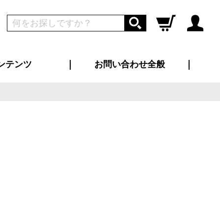
ンテンツ
お問い合わせ全般
ログイン
新規会員登録
ス（お知らせ）
インタビュー
ン別特集一覧
すめ特集一覧
物コンテンツ
トギャラリー
ンキング
法人事例
ラブログ
大口注文・法人向け
総合お問い合わせ
再注文・追加注文
サンプル貸し出し
カタログ請求
デザイン入稿
ツユニフォーム
り・横断幕
バッグ
カジュアルユニフォーム
靴・くつ下・サンダル
タオル