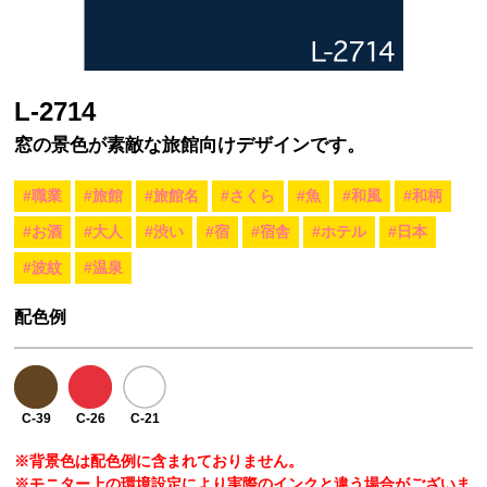
L-2714
窓の景色が素敵な旅館向けデザインです。
#職業
#旅館
#旅館名
#さくら
#魚
#和風
#和柄
#お酒
#大人
#渋い
#宿
#宿舎
#ホテル
#日本
#波紋
#温泉
配色例
C-39
C-26
C-21
※背景色は配色例に含まれておりません。
※モニター上の環境設定により実際のインクと違う場合がございま