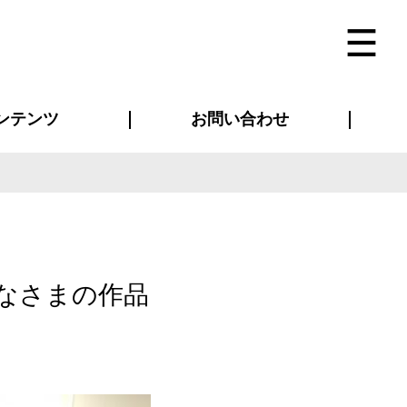
ンテンツ
お問い合わせ
インタビュー
ス(お知らせ)
ン別特集一覧
すめ特集一覧
物コンテンツ
トギャラリー
法人事例
ラブログ
お問い合わせ全般
再注文・追加注文
サンプル貸し出し
カタログ請求
デザイン入稿
ベルティグッズ
マスク
ツナギ
スポーツユニフォーム
のぼり・横断幕
バッグ
なさまの作品