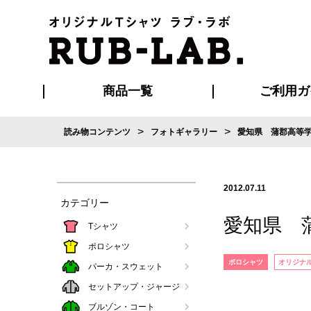
商品一覧
ご利用ガ
>
>
読み物コンテンツ
フォトギャラリー
愛知県 蒲郡高等学
発送・特急サー
お支払い方法
版の保管期限
割引まとめ
はじめて
ご利用ガ
再注文の
よくある
カジュアルユニフォーム
Tシャツ
タオル
ブルゾン・
ポロシ
ハッ
2012.07.11
カテゴリー
愛知県 
Tシャツ
ポロシャツ
ポロシャツ
オリジナ
パーカ・スウェット
セットアップ・ジャージ
ブルゾン・コート