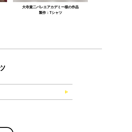
リュミエル新体操クラブ様の作品
みかえり美
製作：
Tシャツ
製作：
パーカ・スウェット
製作：
タオル
製
ツ