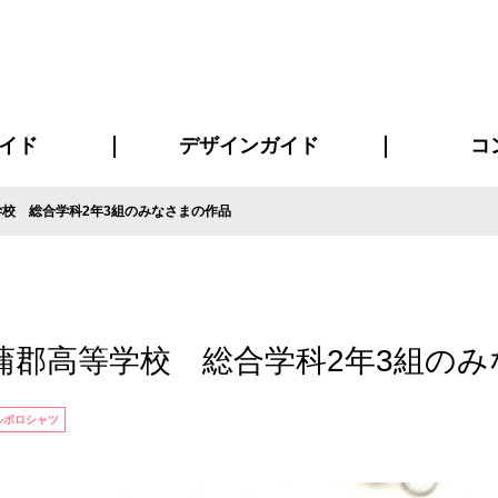
イド
デザインガイド
コ
校 総合学科2年3組のみなさまの作品
ビスについて
について
について
ページ
の方へ
イド
方へ
質問
デザインテンシュミレーター
デザインテンプレート集
書体一覧（フォント集）
デザイン入稿について
デザイン料について
プリント・加工方法
デザインガイド
プリントサイズ
インクカラー
お客様
ニュー
シー
おす
読み
フォ
コート
ャツ
ピ
セットアップ・ジャージ
パーカー・スウェット
キャップ・バンダナ
販促・ノ
蒲郡高等学校 総合学科2年3組のみ
ルポロシャツ