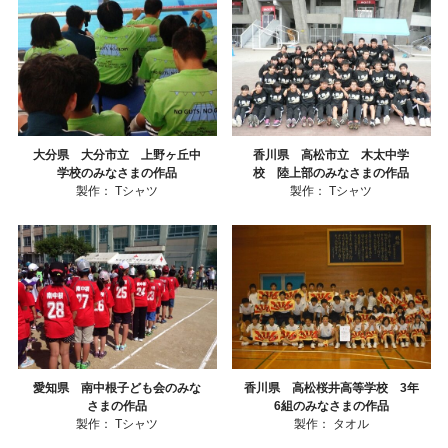
大分県 大分市立 上野ヶ丘中
香川県 高松市立 木太中学
学校のみなさまの作品
校 陸上部のみなさまの作品
製作：
Tシャツ
製作：
Tシャツ
愛知県 南中根子ども会のみな
香川県 高松桜井高等学校 3年
さまの作品
6組のみなさまの作品
製作：
Tシャツ
製作：
タオル