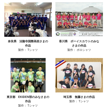
奈良県 法隆寺国際高校さまの
香川県 ボーイスカウトのみな
作品
さまの作品
製作：
Tシャツ
製作：
ポロシャツ
東京都 EKIDEN部のみなさまの
埼玉県 無藤さまの作品
作品
製作：
Tシャツ
製作：
Tシャツ