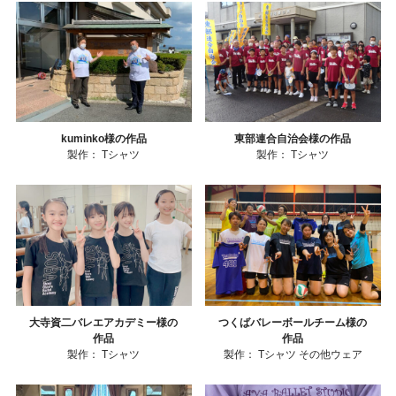
kuminko様の作品
東部連合自治会様の作品
製作：
Tシャツ
製作：
Tシャツ
大寺資二バレエアカデミー様の
つくばバレーボールチーム様の
作品
作品
製作：
Tシャツ
製作：
Tシャツ
その他ウェア