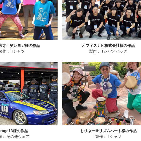
叢寺 笑いヨガ様の作品
オフィスナビ株式会社様の作品
製作：
Tシャツ
製作：
Tシャツ
バッグ
arage13様の作品
もりぶー＠リズムハート様の作品
作：
その他ウェア
製作：
Tシャツ