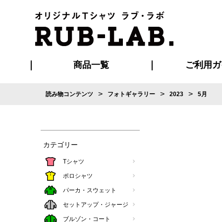
商品一覧
ご利用ガ
>
>
>
読み物コンテンツ
フォトギャラリー
2023
5月
発送・特急サー
お支払い方法
版の保管期限
割引まとめ
はじめて
ご利用ガ
再注文の
よくある
カジュアルユニフォーム
Tシャツ
タオル
ブルゾン・
ポロシ
ハッ
カテゴリー
Tシャツ
ポロシャツ
パーカ・スウェット
セットアップ・ジャージ
ブルゾン・コート