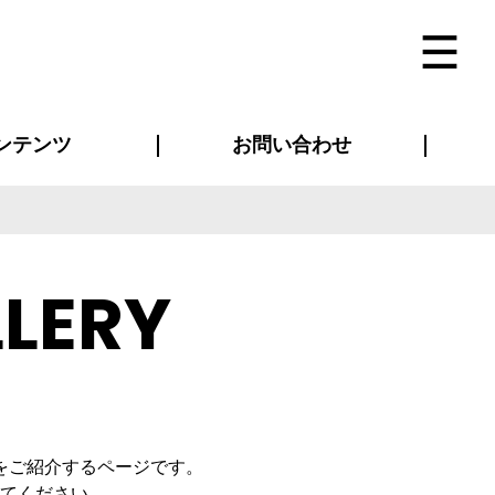
ンテンツ
お問い合わせ
インタビュー
ス(お知らせ)
ン別特集一覧
すめ特集一覧
物コンテンツ
トギャラリー
法人事例
ラブログ
お問い合わせ全般
再注文・追加注文
サンプル貸し出し
カタログ請求
デザイン入稿
ベルティグッズ
マスク
ツナギ
スポーツユニフォーム
のぼり・横断幕
バッグ
LERY
をご紹介するページです。
てください。