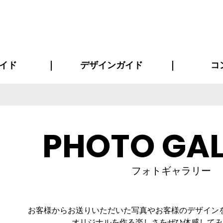
イド
デザインガイド
コ
ビスについて
について
について
ページ
の方へ
イド
方へ
質問
デザインテンシュミレーター
デザインテンプレート集
書体一覧（フォント集）
デザイン入稿について
デザイン料について
プリント・加工方法
デザインガイド
プリントサイズ
インクカラー
お客様
ニュー
シー
おす
読み
フォ
コート
ャツ
ピ
セットアップ・ジャージ
パーカー・スウェット
キャップ・バンダナ
販促・ノ
PHOTO GAL
フォトギャラリー
お客様からお送りいただいた写真やお客様のデザイン
オリジナルを作る楽しさをぜひ体感してみ