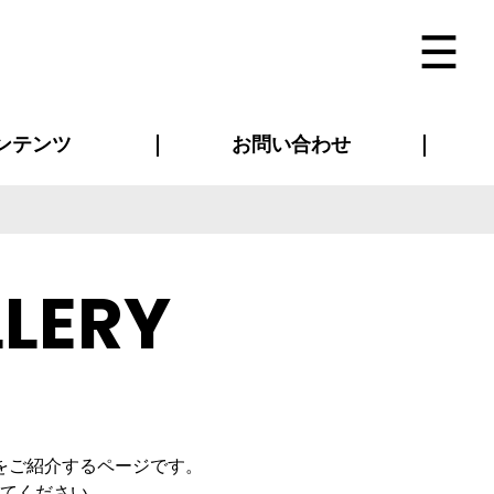
ンテンツ
お問い合わせ
インタビュー
ス(お知らせ)
ン別特集一覧
すめ特集一覧
物コンテンツ
トギャラリー
法人事例
ラブログ
お問い合わせ全般
再注文・追加注文
サンプル貸し出し
カタログ請求
デザイン入稿
ベルティグッズ
マスク
ツナギ
スポーツユニフォーム
のぼり・横断幕
バッグ
LERY
をご紹介するページです。
てください。