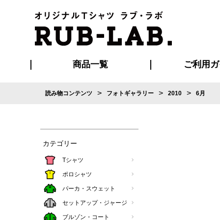
商品一覧
ご利用ガ
>
>
>
読み物コンテンツ
フォトギャラリー
2010
6月
発送・特急サー
お支払い方法
版の保管期限
割引まとめ
はじめて
ご利用ガ
再注文の
よくある
カジュアルユニフォーム
Tシャツ
タオル
ブルゾン・
ポロシ
ハッ
カテゴリー
Tシャツ
ポロシャツ
パーカ・スウェット
セットアップ・ジャージ
ブルゾン・コート