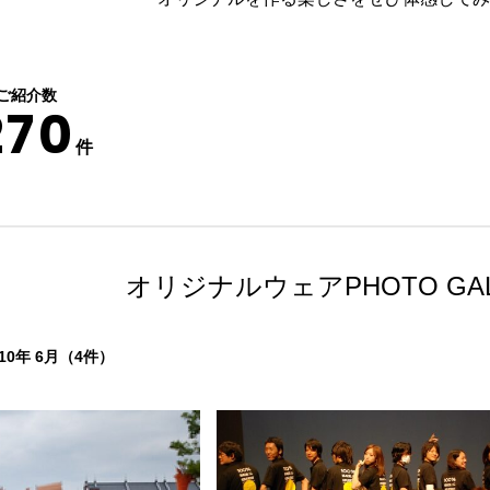
ご紹介数
270
件
オリジナルウェア
PHOTO GA
0年 6月（4件）