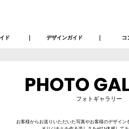
イド
デザインガイド
コ
ビスについて
について
について
ページ
の方へ
イド
方へ
質問
デザインテンシュミレーター
デザインテンプレート集
書体一覧（フォント集）
デザイン入稿について
デザイン料について
プリント・加工方法
デザインガイド
プリントサイズ
インクカラー
お客様
ニュー
シー
おす
読み
フォ
コート
ャツ
ピ
セットアップ・ジャージ
パーカー・スウェット
キャップ・バンダナ
販促・ノ
PHOTO GAL
フォトギャラリー
お客様からお送りいただいた写真やお客様のデザイン
オリジナルを作る楽しさをぜひ体感してみ