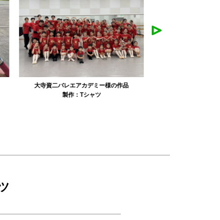
リュミエル新体操クラブ様の作品
みかえり美
製作：
Tシャツ
製作：
パーカ・スウェット
製作：
タオル
製
ツ