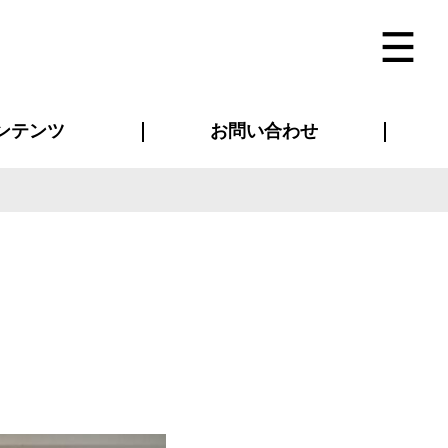
ンテンツ
お問い合わせ
インタビュー
ス(お知らせ)
ン別特集一覧
すめ特集一覧
物コンテンツ
トギャラリー
法人事例
ラブログ
お問い合わせ全般
再注文・追加注文
サンプル貸し出し
カタログ請求
デザイン入稿
ベルティグッズ
マスク
ツナギ
スポーツユニフォーム
のぼり・横断幕
バッグ