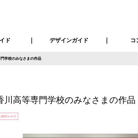
イド
デザインガイド
コ
専門学校のみなさまの作品
ビスについて
について
について
ページ
の方へ
イド
方へ
質問
デザインテンシュミレーター
デザインテンプレート集
書体一覧（フォント集）
デザイン入稿について
デザイン料について
プリント・加工方法
デザインガイド
プリントサイズ
インクカラー
お客様
ニュー
シー
おす
読み
フォ
コート
ャツ
ピ
セットアップ・ジャージ
パーカー・スウェット
キャップ・バンダナ
販促・ノ
香川高等専門学校のみなさまの作品
ルポロシャツ