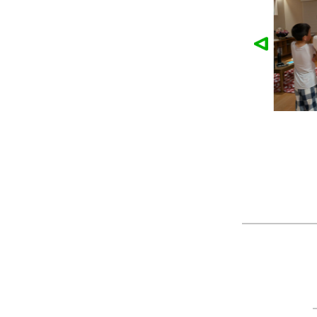
麓園様の作品
かなこ様の作品
ツ
製作：
Tシャツ