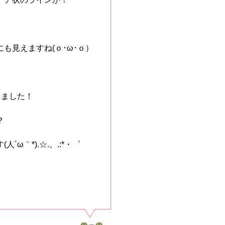
も見えますね(ｏ･ω･ｏ）
しました！
？
｀*).☆.。.:*・゜