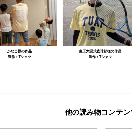
農工大硬式庭球部様の作品
大寺資二バレエアカデミー様の作品
製作：
Tシャツ
製作：
Tシャツ
他の読み物コンテン