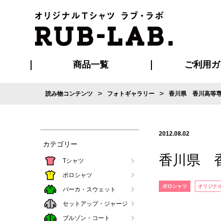
商品一覧
ご利用ガ
>
>
読み物コンテンツ
フォトギャラリー
香川県 香川高等
発送・特急サー
お支払い方法
版の保管期限
割引まとめ
はじめて
ご利用ガ
再注文の
よくある
カジュアルユニフォーム
Tシャツ
タオル
ブルゾン・
ポロシ
ハッ
2012.08.02
カテゴリー
香川県 
Tシャツ
ポロシャツ
ポロシャツ
オリジナ
パーカ・スウェット
セットアップ・ジャージ
ブルゾン・コート