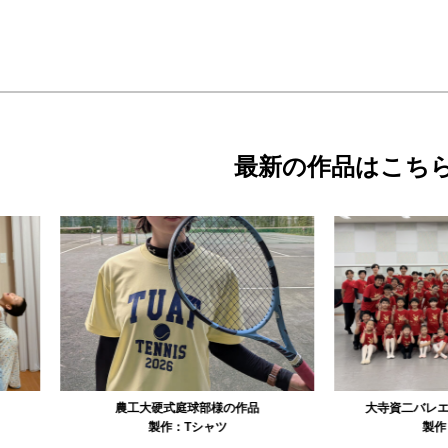
最新の作品はこち
農工大硬式庭球部様の作品
大寺資二バレエアカデミー様の作品
製作：
Tシャツ
製作：
Tシャツ