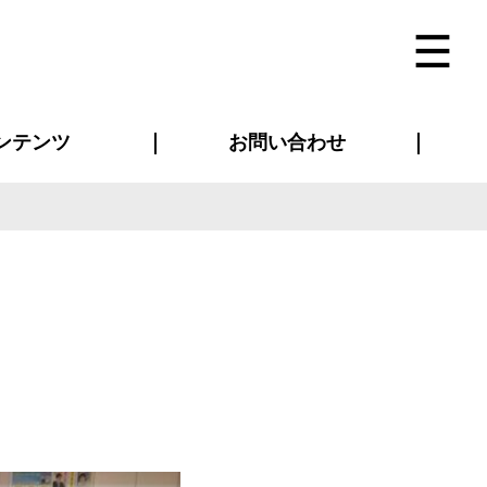
ンテンツ
お問い合わせ
インタビュー
ス(お知らせ)
ン別特集一覧
すめ特集一覧
物コンテンツ
トギャラリー
法人事例
ラブログ
お問い合わせ全般
再注文・追加注文
サンプル貸し出し
カタログ請求
デザイン入稿
ベルティグッズ
マスク
ツナギ
スポーツユニフォーム
のぼり・横断幕
バッグ