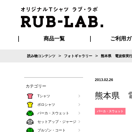
商品一覧
ご利用ガ
>
>
読み物コンテンツ
フォトギャラリー
熊本県 電波祭実
発送・特急サー
お支払い方法
版の保管期限
割引まとめ
はじめて
ご利用ガ
再注文の
よくある
カジュアルユニフォーム
Tシャツ
タオル
ブルゾン・
ポロシ
ハッ
2013.02.26
カテゴリー
熊本県 
Tシャツ
ポロシャツ
パーカ・スウェット
パーカ・スウェット
セットアップ・ジャージ
ブルゾン・コート