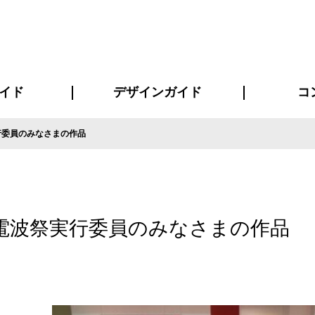
イド
デザインガイド
コ
行委員のみなさまの作品
ビスについて
について
について
ページ
の方へ
イド
方へ
質問
デザインテンシュミレーター
デザインテンプレート集
書体一覧（フォント集）
デザイン入稿について
デザイン料について
プリント・加工方法
デザインガイド
プリントサイズ
インクカラー
お客様
ニュー
シー
おす
読み
フォ
コート
ャツ
ピ
セットアップ・ジャージ
パーカー・スウェット
キャップ・バンダナ
販促・ノ
電波祭実行委員のみなさまの作品