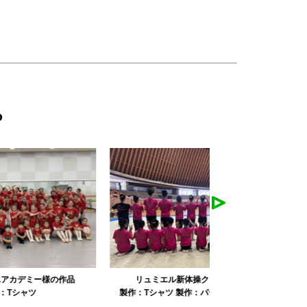
ら
リュミエル新体操クラブ様の作品
みかえり美
製作：
Tシャツ
製作：
パーカ・スウェット
製作：
タオル
製