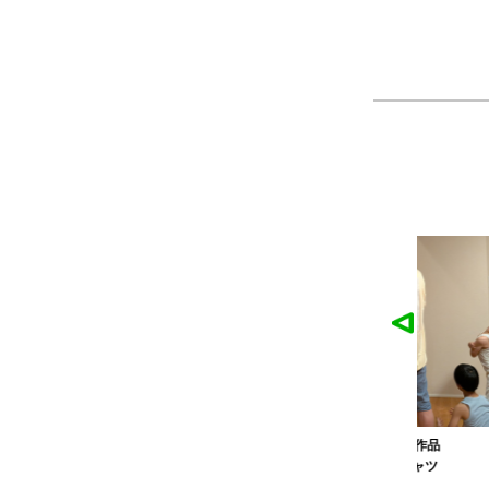
麓園様の作品
かなこ様の作品
ツ
製作：
Tシャツ