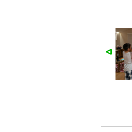
麓園様の作品
かなこ様の作品
ツ
製作：
Tシャツ