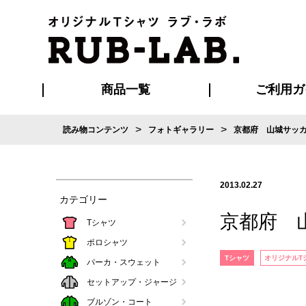
商品一覧
ご利用ガ
>
>
読み物コンテンツ
フォトギャラリー
京都府 山城サッ
発送・特急サー
お支払い方法
版の保管期限
割引まとめ
はじめて
ご利用ガ
再注文の
よくある
カジュアルユニフォーム
Tシャツ
タオル
ブルゾン・
ポロシ
ハッ
2013.02.27
カテゴリー
京都府 
Tシャツ
ポロシャツ
Tシャツ
オリジナルT
パーカ・スウェット
セットアップ・ジャージ
ブルゾン・コート