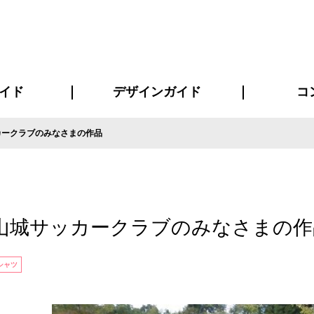
イド
デザインガイド
コ
カークラブのみなさまの作品
ビスについて
について
について
ページ
の方へ
イド
方へ
質問
デザインテンシュミレーター
デザインテンプレート集
書体一覧（フォント集）
デザイン入稿について
デザイン料について
プリント・加工方法
デザインガイド
プリントサイズ
インクカラー
お客様
ニュー
シー
おす
読み
フォ
コート
ャツ
ピ
セットアップ・ジャージ
パーカー・スウェット
キャップ・バンダナ
販促・ノ
山城サッカークラブのみなさまの作
シャツ