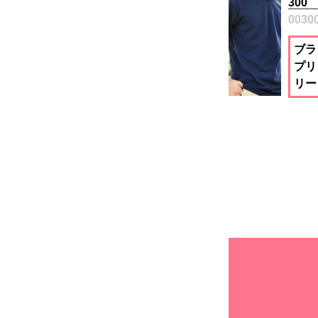
300
0030
ブラ
プリ
リー