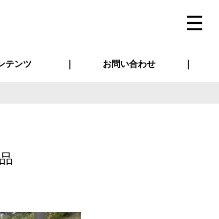
ンテンツ
お問い合わせ
インタビュー
ス(お知らせ)
ン別特集一覧
すめ特集一覧
物コンテンツ
トギャラリー
法人事例
ラブログ
お問い合わせ全般
再注文・追加注文
サンプル貸し出し
カタログ請求
デザイン入稿
ベルティグッズ
マスク
ツナギ
スポーツユニフォーム
のぼり・横断幕
バッグ
品