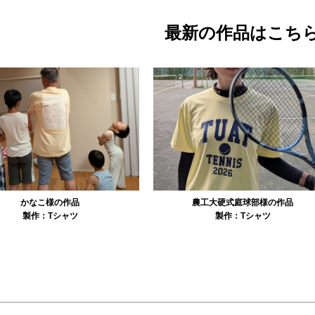
最新の作品はこち
農工大硬式庭球部様の作品
大寺資二バレエアカデミー様の作品
製作：
Tシャツ
製作：
Tシャツ