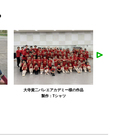
ら
リュミエル新体操クラブ様の作品
みかえり美
製作：
Tシャツ
製作：
パーカ・スウェット
製作：
タオル
製