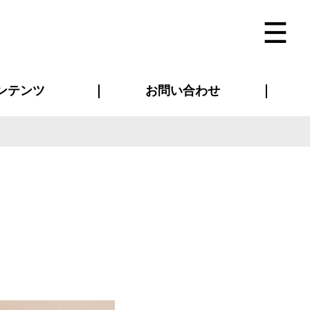
ンテンツ
お問い合わせ
インタビュー
ス(お知らせ)
ン別特集一覧
すめ特集一覧
物コンテンツ
トギャラリー
法人事例
ラブログ
お問い合わせ全般
再注文・追加注文
サンプル貸し出し
カタログ請求
デザイン入稿
ベルティグッズ
マスク
ツナギ
スポーツユニフォーム
のぼり・横断幕
バッグ