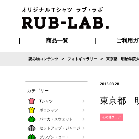
商品一覧
ご利用ガ
>
>
読み物コンテンツ
フォトギャラリー
東京都 明治学院
発送・特急サー
お支払い方法
版の保管期限
割引まとめ
はじめて
ご利用ガ
再注文の
よくある
カジュアルユニフォーム
Tシャツ
タオル
ブルゾン・
ポロシ
ハッ
2013.03.28
カテゴリー
東京都 
Tシャツ
ポロシャツ
その他ウェア
パーカ・スウェット
セットアップ・ジャージ
ブルゾン・コート