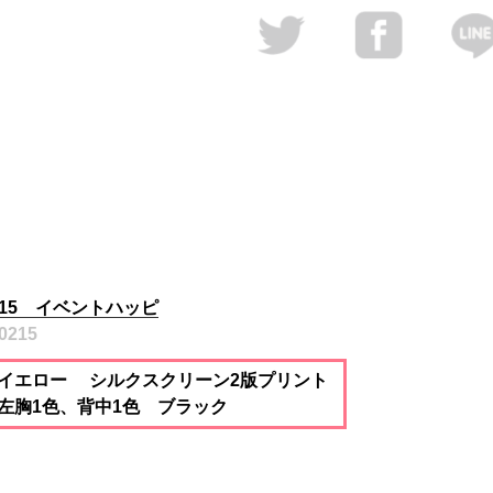
215 イベントハッピ
0215
イエロー シルクスクリーン2版プリント
左胸1色、背中1色 ブラック