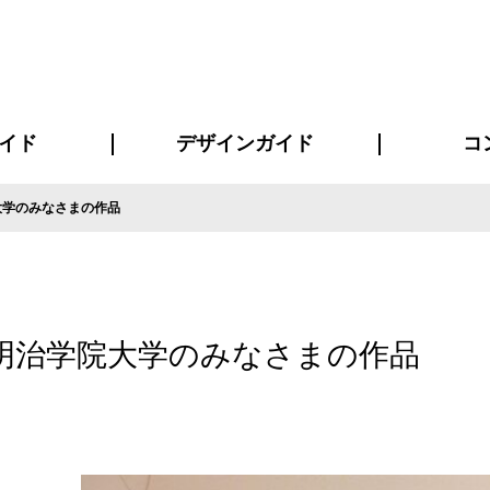
イド
デザインガイド
コ
大学のみなさまの作品
ビスについて
について
について
ページ
の方へ
イド
方へ
質問
デザインテンシュミレーター
デザインテンプレート集
書体一覧（フォント集）
デザイン入稿について
デザイン料について
プリント・加工方法
デザインガイド
プリントサイズ
インクカラー
お客様
ニュー
シー
おす
読み
フォ
コート
ャツ
ピ
セットアップ・ジャージ
パーカー・スウェット
キャップ・バンダナ
販促・ノ
明治学院大学のみなさまの作品