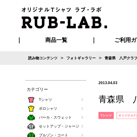
商品一覧
ご利用ガ
>
>
読み物コンテンツ
フォトギャラリー
青森県 八戸クラ
発送・特急サー
お支払い方法
版の保管期限
割引まとめ
はじめて
ご利用ガ
再注文の
よくある
カジュアルユニフォーム
Tシャツ
タオル
ブルゾン・
ポロシ
ハッ
2013.04.03
カテゴリー
青森県 
Tシャツ
ポロシャツ
Tシャツ
オリジナルT
パーカ・スウェット
セットアップ・ジャージ
ブルゾン・コート