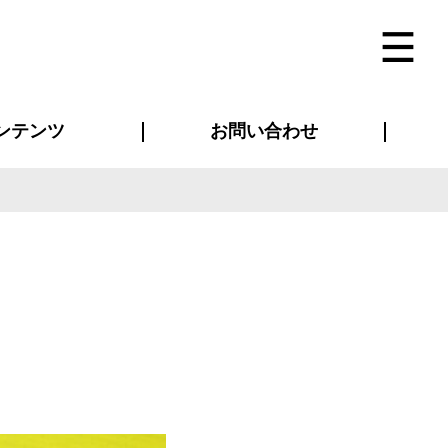
ンテンツ
お問い合わせ
インタビュー
ス(お知らせ)
ン別特集一覧
すめ特集一覧
物コンテンツ
トギャラリー
法人事例
ラブログ
お問い合わせ全般
再注文・追加注文
サンプル貸し出し
カタログ請求
デザイン入稿
ベルティグッズ
マスク
ツナギ
スポーツユニフォーム
のぼり・横断幕
バッグ