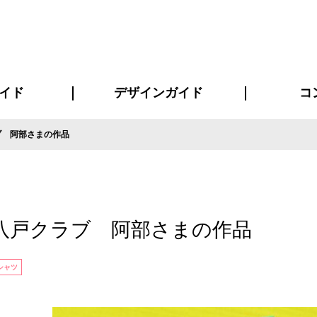
イド
デザインガイド
コ
ブ 阿部さまの作品
ビスについて
について
について
ページ
の方へ
イド
方へ
質問
デザインテンシュミレーター
デザインテンプレート集
書体一覧（フォント集）
デザイン入稿について
デザイン料について
プリント・加工方法
デザインガイド
プリントサイズ
インクカラー
お客様
ニュー
シー
おす
読み
フォ
コート
ャツ
ピ
セットアップ・ジャージ
パーカー・スウェット
キャップ・バンダナ
販促・ノ
八戸クラブ 阿部さまの作品
シャツ