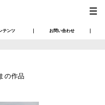
ンテンツ
お問い合わせ
インタビュー
ス(お知らせ)
ン別特集一覧
すめ特集一覧
物コンテンツ
トギャラリー
法人事例
ラブログ
お問い合わせ全般
再注文・追加注文
サンプル貸し出し
カタログ請求
デザイン入稿
ベルティグッズ
マスク
ツナギ
スポーツユニフォーム
のぼり・横断幕
バッグ
まの作品