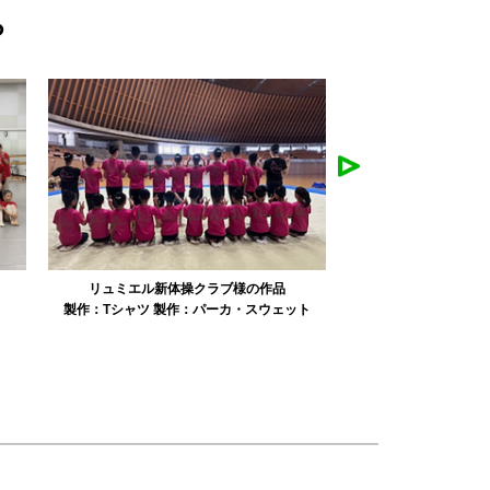
ら
リュミエル新体操クラブ様の作品
みかえり美
製作：
Tシャツ
製作：
パーカ・スウェット
製作：
タオル
製