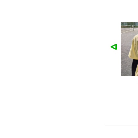
麓園様の作品
かなこ様の作品
ツ
製作：
Tシャツ