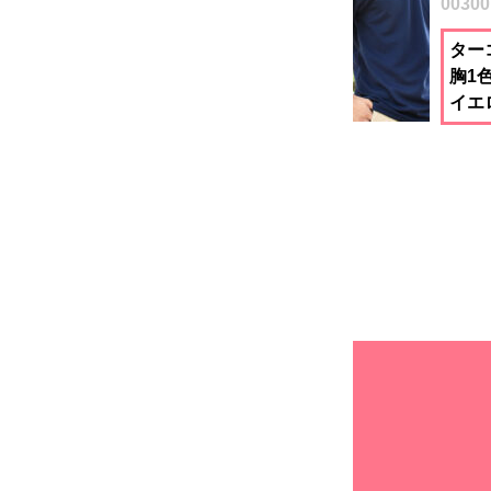
00300
ター
胸1
イエ