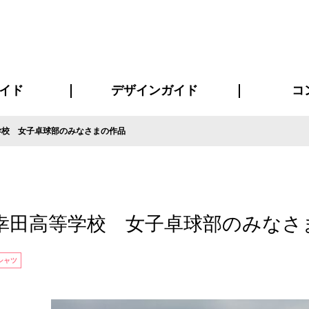
イド
デザインガイド
コ
学校 女子卓球部のみなさまの作品
ビスについて
について
について
ページ
の方へ
イド
方へ
質問
デザインテンシュミレーター
デザインテンプレート集
書体一覧（フォント集）
デザイン入稿について
デザイン料について
プリント・加工方法
デザインガイド
プリントサイズ
インクカラー
お客様
ニュー
シー
おす
読み
フォ
コート
ャツ
ピ
セットアップ・ジャージ
パーカー・スウェット
キャップ・バンダナ
販促・ノ
幸田高等学校 女子卓球部のみなさ
シャツ