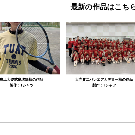
最新の作品はこち
農工大硬式庭球部様の作品
大寺資二バレエアカデミー様の作品
製作：
Tシャツ
製作：
Tシャツ