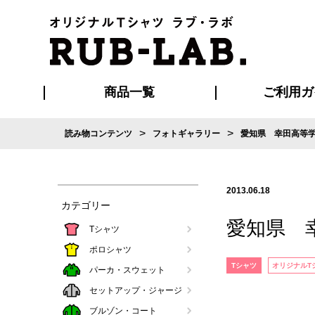
商品一覧
ご利用ガ
>
>
読み物コンテンツ
フォトギャラリー
愛知県 幸田高等
発送・特急サー
お支払い方法
版の保管期限
割引まとめ
はじめて
ご利用ガ
再注文の
よくある
カジュアルユニフォーム
Tシャツ
タオル
ブルゾン・
ポロシ
ハッ
2013.06.18
カテゴリー
愛知県 
Tシャツ
ポロシャツ
Tシャツ
オリジナルT
パーカ・スウェット
セットアップ・ジャージ
ブルゾン・コート