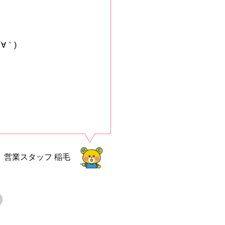
∀｀)
営業スタッフ
稲毛