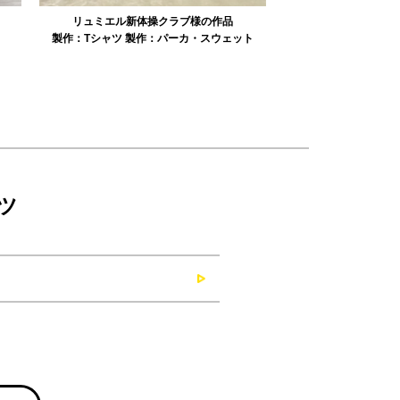
リュミエル新体操クラブ様の作品
みかえり美
製作：
Tシャツ
製作：
パーカ・スウェット
製作：
タオル
製
ツ