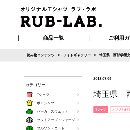
商品一覧
ご利用ガ
>
>
読み物コンテンツ
フォトギャラリー
埼玉県 西部学園
発送・特急サー
お支払い方法
版の保管期限
割引まとめ
はじめて
ご利用ガ
再注文の
よくある
カジュアルユニフォーム
Tシャツ
タオル
ブルゾン・
ポロシ
ハッ
2013.07.09
カテゴリー
埼玉県 
Tシャツ
ポロシャツ
Tシャツ
オリジナルT
パーカ・スウェット
セットアップ・ジャージ
ブルゾン・コート