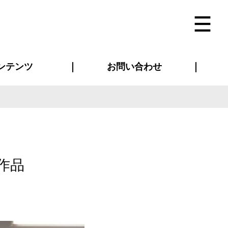
ンテンツ
お問い合わせ
インタビュー
ス(お知らせ)
ン別特集一覧
すめ特集一覧
物コンテンツ
トギャラリー
法人事例
ラブログ
お問い合わせ全般
再注文・追加注文
サンプル貸し出し
カタログ請求
デザイン入稿
ベルティグッズ
マスク
ツナギ
スポーツユニフォーム
のぼり・横断幕
バッグ
作品