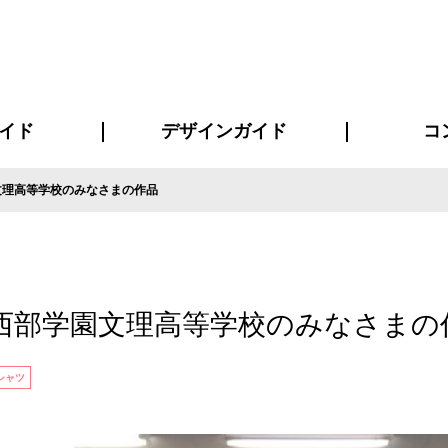
イド
デザインガイド
コ
文理高等学校のみなさまの作品
ビスについて
について
について
ページ
の方へ
イド
方へ
質問
デザインテンシュミレーター
デザインテンプレート集
書体一覧（フォント集）
デザイン入稿について
デザイン料について
プリント・加工方法
デザインガイド
プリントサイズ
インクカラー
お客様
ニュー
シー
おす
読み
フォ
コート
ャツ
ピ
セットアップ・ジャージ
パーカー・スウェット
キャップ・バンダナ
販促・ノ
西部学園文理高等学校のみなさまの
シャツ