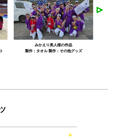
みかえり美人様の作品
misapan
ト
製作：
タオル
製作：
その他グッズ
製作：
ツ