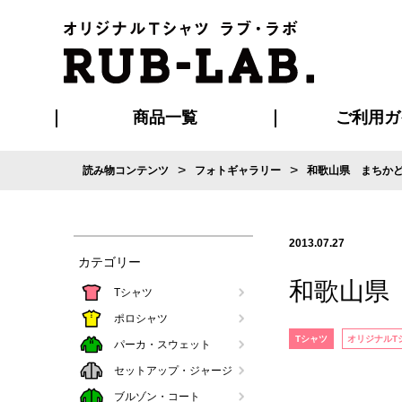
商品一覧
ご利用ガ
>
>
読み物コンテンツ
フォトギャラリー
和歌山県 まちか
発送・特急サー
お支払い方法
版の保管期限
割引まとめ
はじめて
ご利用ガ
再注文の
よくある
カジュアルユニフォーム
Tシャツ
タオル
ブルゾン・
ポロシ
ハッ
2013.07.27
カテゴリー
和歌山県
Tシャツ
ポロシャツ
Tシャツ
オリジナルT
パーカ・スウェット
セットアップ・ジャージ
ブルゾン・コート