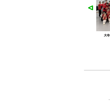
作品
農工大硬式庭球部様の作品
大寺
ツ
製作：
Tシャツ