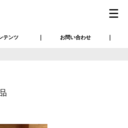
ンテンツ
お問い合わせ
インタビュー
ス(お知らせ)
ン別特集一覧
すめ特集一覧
物コンテンツ
トギャラリー
法人事例
ラブログ
お問い合わせ全般
再注文・追加注文
サンプル貸し出し
カタログ請求
デザイン入稿
ベルティグッズ
マスク
ツナギ
スポーツユニフォーム
のぼり・横断幕
バッグ
品