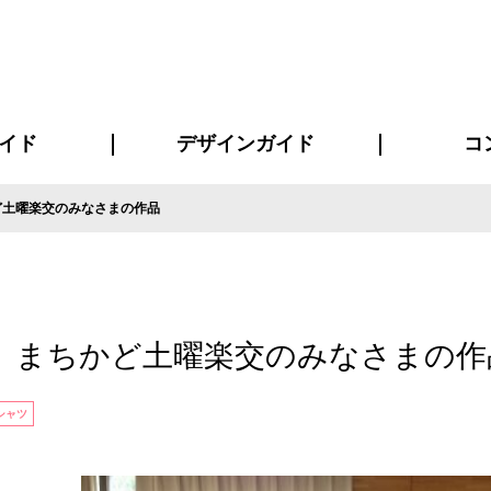
イド
デザインガイド
コ
ど土曜楽交のみなさまの作品
ビスについて
について
について
ページ
の方へ
イド
方へ
質問
デザインテンシュミレーター
デザインテンプレート集
書体一覧（フォント集）
デザイン入稿について
デザイン料について
プリント・加工方法
デザインガイド
プリントサイズ
インクカラー
お客様
ニュー
シー
おす
読み
フォ
コート
ャツ
ピ
セットアップ・ジャージ
パーカー・スウェット
キャップ・バンダナ
販促・ノ
 まちかど土曜楽交のみなさまの作
シャツ