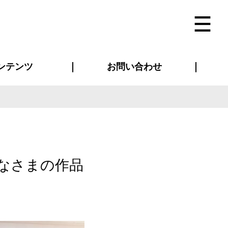
ンテンツ
お問い合わせ
インタビュー
ス(お知らせ)
ン別特集一覧
すめ特集一覧
物コンテンツ
トギャラリー
法人事例
ラブログ
お問い合わせ全般
再注文・追加注文
サンプル貸し出し
カタログ請求
デザイン入稿
ベルティグッズ
マスク
ツナギ
スポーツユニフォーム
のぼり・横断幕
バッグ
なさまの作品