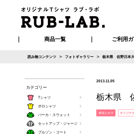
商品一覧
ご利用ガ
>
>
読み物コンテンツ
フォトギャラリー
栃木県 佐野日本大
発送・特急サー
お支払い方法
版の保管期限
割引まとめ
はじめて
ご利用ガ
再注文の
よくある
カジュアルユニフォーム
Tシャツ
タオル
ブルゾン・
ポロシ
ハッ
2013.11.05
カテゴリー
栃木県 
Tシャツ
ポロシャツ
ポロシャツ
オリジナ
パーカ・スウェット
セットアップ・ジャージ
ブルゾン・コート