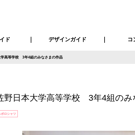
イド
デザインガイド
コ
学高等学校 3年4組のみなさまの作品
ビスについて
について
について
ページ
の方へ
イド
方へ
質問
デザインテンシュミレーター
デザインテンプレート集
書体一覧（フォント集）
デザイン入稿について
デザイン料について
プリント・加工方法
デザインガイド
プリントサイズ
インクカラー
お客様
ニュー
シー
おす
読み
フォ
コート
ャツ
ピ
セットアップ・ジャージ
パーカー・スウェット
キャップ・バンダナ
販促・ノ
佐野日本大学高等学校 3年4組のみ
ルポロシャツ