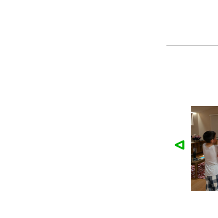
麓園様の作品
かなこ様の作品
ツ
製作：
Tシャツ