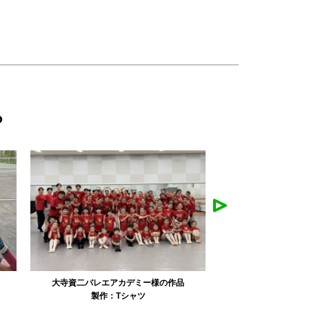
ら
リュミエル新体操クラブ様の作品
みかえり美
製作：
Tシャツ
製作：
パーカ・スウェット
製作：
タオル
製