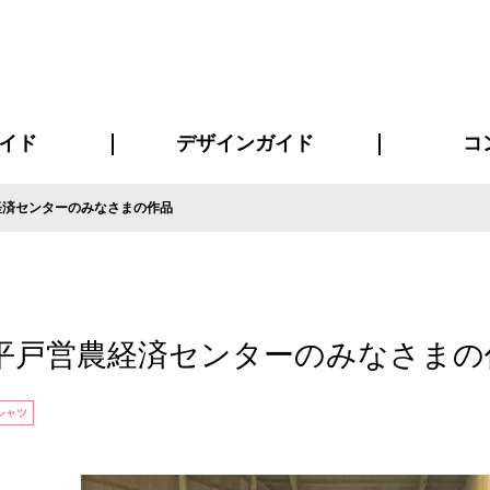
イド
デザインガイド
コ
経済センターのみなさまの作品
ビスについて
について
について
ページ
の方へ
イド
方へ
質問
デザインテンシュミレーター
デザインテンプレート集
書体一覧（フォント集）
デザイン入稿について
デザイン料について
プリント・加工方法
デザインガイド
プリントサイズ
インクカラー
お客様
ニュー
シー
おす
読み
フォ
コート
ャツ
ピ
セットアップ・ジャージ
パーカー・スウェット
キャップ・バンダナ
販促・ノ
平戸営農経済センターのみなさまの
シャツ