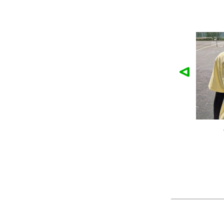
作品
農工大硬式庭球部様の作品
大寺
ツ
製作：
Tシャツ