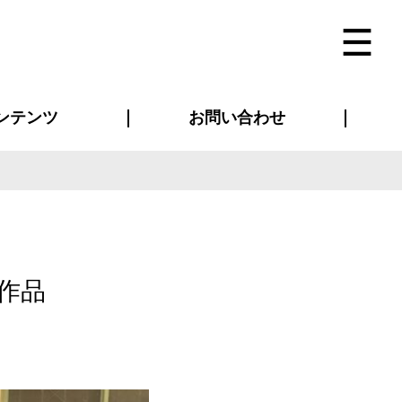
ンテンツ
お問い合わせ
インタビュー
ス(お知らせ)
ン別特集一覧
すめ特集一覧
物コンテンツ
トギャラリー
法人事例
ラブログ
お問い合わせ全般
再注文・追加注文
サンプル貸し出し
カタログ請求
デザイン入稿
ベルティグッズ
マスク
ツナギ
スポーツユニフォーム
のぼり・横断幕
バッグ
作品