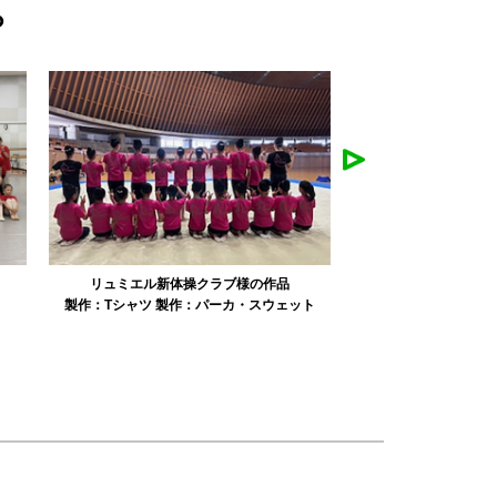
ら
みかえり美人様の作品
misapan
ト
製作：
タオル
製作：
その他グッズ
製作：