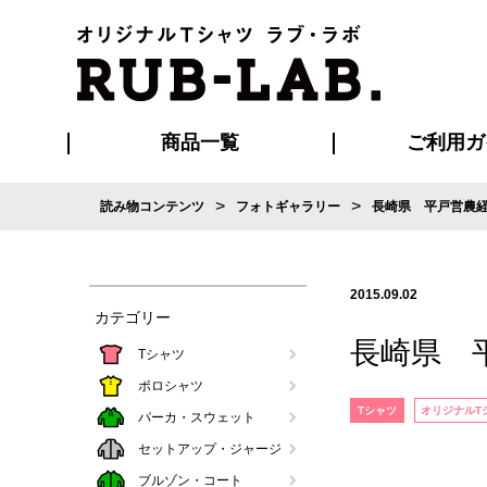
商品一覧
ご利用ガ
>
>
読み物コンテンツ
フォトギャラリー
長崎県 平戸営農
発送・特急サー
お支払い方法
版の保管期限
割引まとめ
はじめて
ご利用ガ
再注文の
よくある
カジュアルユニフォーム
Tシャツ
タオル
ブルゾン・
ポロシ
ハッ
2015.09.02
カテゴリー
長崎県 
Tシャツ
ポロシャツ
Tシャツ
オリジナルT
パーカ・スウェット
セットアップ・ジャージ
ブルゾン・コート