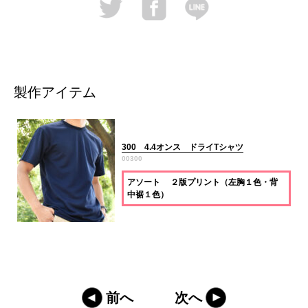
製作アイテム
300 4.4オンス ドライTシャツ
00300
アソート ２版プリント（左胸１色・背
中裾１色）
前へ
次へ