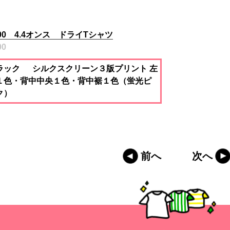
300 4.4オンス ドライTシャツ
00
ラック シルクスクリーン３版プリント 左
１色・背中中央１色・背中裾１色（蛍光ピ
ク）
前へ
次へ