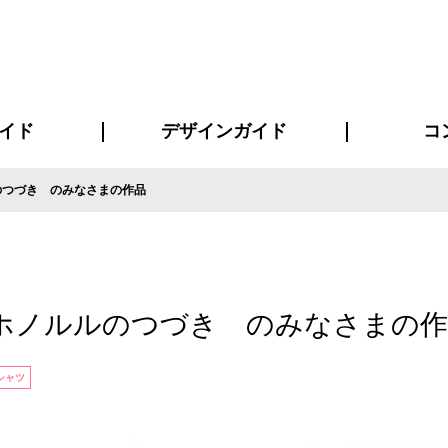
イド
デザインガイド
コ
のつづき のみなさまの作品
ビスについて
について
について
ページ
の方へ
イド
方へ
質問
デザインテンシュミレーター
デザインテンプレート集
書体一覧（フォント集）
デザイン入稿について
デザイン料について
プリント・加工方法
デザインガイド
プリントサイズ
インクカラー
お客様
ニュー
シー
おす
読み
フォ
コート
ャツ
ピ
セットアップ・ジャージ
パーカー・スウェット
キャップ・バンダナ
販促・ノ
ホノルルのつづき のみなさまの作
シャツ