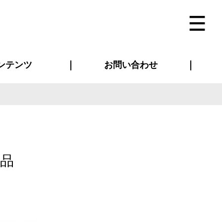
ンテンツ
お問い合わせ
インタビュー
ス(お知らせ)
ン別特集一覧
すめ特集一覧
物コンテンツ
トギャラリー
法人事例
ラブログ
お問い合わせ全般
再注文・追加注文
サンプル貸し出し
カタログ請求
デザイン入稿
ベルティグッズ
マスク
ツナギ
スポーツユニフォーム
のぼり・横断幕
バッグ
品