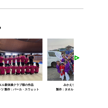
ら
みかえり美人様の作品
misapan
ト
製作：
タオル
製作：
その他グッズ
製作：