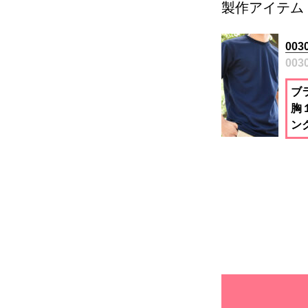
製作アイテム
00
003
ブ
胸
ン