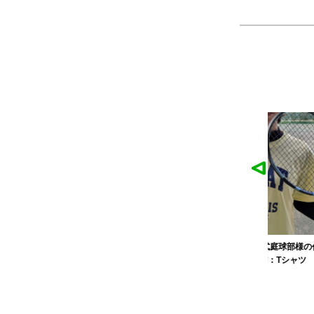
作品
農工大硬式庭球部様の作品
大寺
ツ
製作：
Tシャツ