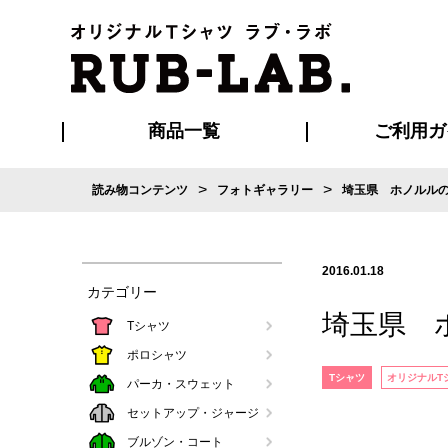
商品一覧
ご利用ガ
>
>
読み物コンテンツ
フォトギャラリー
埼玉県 ホノルル
発送・特急サー
お支払い方法
版の保管期限
割引まとめ
はじめて
ご利用ガ
再注文の
よくある
カジュアルユニフォーム
Tシャツ
タオル
ブルゾン・
ポロシ
ハッ
2016.01.18
カテゴリー
埼玉県 
Tシャツ
ポロシャツ
Tシャツ
オリジナルT
パーカ・スウェット
セットアップ・ジャージ
ブルゾン・コート