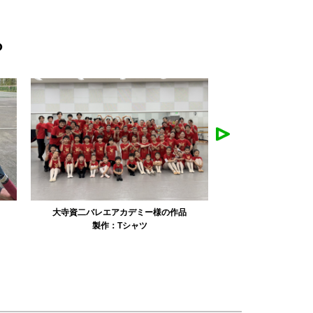
ら
リュミエル新体操クラブ様の作品
みかえり美
製作：
Tシャツ
製作：
パーカ・スウェット
製作：
タオル
製