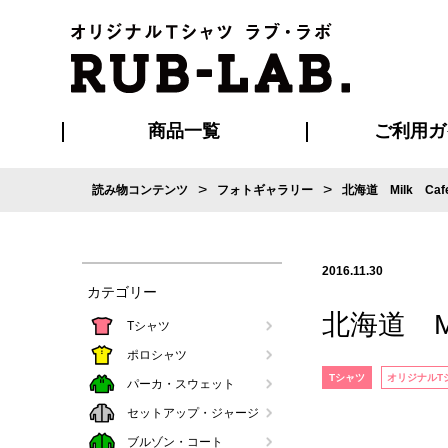
商品一覧
ご利用ガ
>
>
読み物コンテンツ
フォトギャラリー
北海道 Milk Caf
発送・特急サー
お支払い方法
版の保管期限
割引まとめ
はじめて
ご利用ガ
再注文の
よくある
カジュアルユニフォーム
Tシャツ
タオル
ブルゾン・
ポロシ
ハッ
2016.11.30
カテゴリー
北海道 Mi
Tシャツ
ポロシャツ
Tシャツ
オリジナルT
パーカ・スウェット
セットアップ・ジャージ
ブルゾン・コート