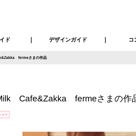
イド
デザインガイド
コ
e&Zakka fermeさまの作品
ビスについて
について
について
ページ
の方へ
イド
方へ
質問
デザインテンシュミレーター
デザインテンプレート集
書体一覧（フォント集）
デザイン入稿について
デザイン料について
プリント・加工方法
デザインガイド
プリントサイズ
インクカラー
お客様
ニュー
シー
おす
読み
フォ
コート
ャツ
ピ
セットアップ・ジャージ
パーカー・スウェット
キャップ・バンダナ
販促・ノ
lk Cafe&Zakka fermeさまの作
シャツ