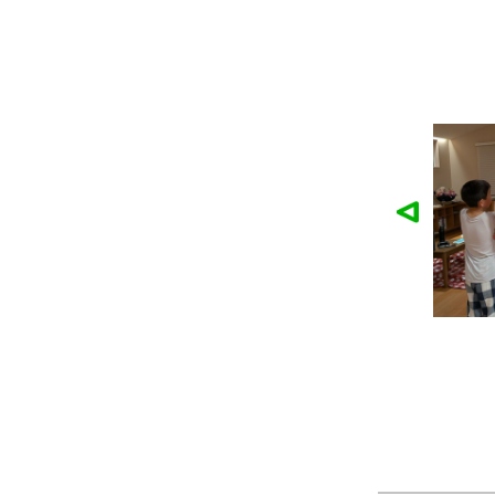
麓園様の作品
かなこ様の作品
ツ
製作：
Tシャツ