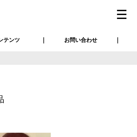
ンテンツ
お問い合わせ
インタビュー
ス(お知らせ)
ン別特集一覧
すめ特集一覧
物コンテンツ
トギャラリー
法人事例
ラブログ
お問い合わせ全般
再注文・追加注文
サンプル貸し出し
カタログ請求
デザイン入稿
ベルティグッズ
マスク
ツナギ
スポーツユニフォーム
のぼり・横断幕
バッグ
品