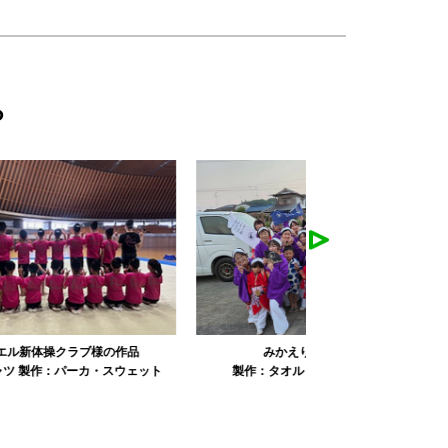
ら
みかえり美人様の作品
misapan
ト
製作：
タオル
製作：
その他グッズ
製作：