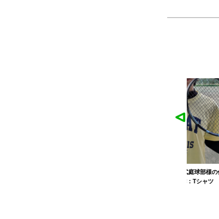
作品
農工大硬式庭球部様の作品
大寺
ツ
製作：
Tシャツ