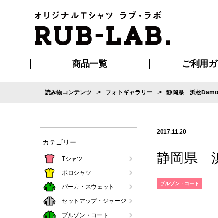
商品一覧
ご利用ガ
>
>
読み物コンテンツ
フォトギャラリー
静岡県 浜松Damon 
発送・特急サー
お支払い方法
版の保管期限
割引まとめ
はじめて
ご利用ガ
再注文の
よくある
カジュアルユニフォーム
Tシャツ
タオル
ブルゾン・
ポロシ
ハッ
2017.11.20
カテゴリー
静岡県 浜松
Tシャツ
ポロシャツ
ブルゾン・コート
パーカ・スウェット
セットアップ・ジャージ
ブルゾン・コート