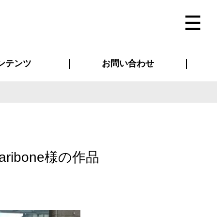
ンテンツ
お問い合わせ
インタビュー
ス(お知らせ)
ン別特集一覧
すめ特集一覧
物コンテンツ
トギャラリー
法人事例
ラブログ
お問い合わせ全般
再注文・追加注文
サンプル貸し出し
カタログ請求
デザイン入稿
ベルティグッズ
マスク
ツナギ
スポーツユニフォーム
のぼり・横断幕
バッグ
aribone様の作品