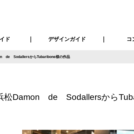
イド
デザインガイド
コ
de SodallersからTubaribone様の作品
ビスについて
について
について
ページ
の方へ
イド
方へ
質問
デザインテンシュミレーター
デザインテンプレート集
書体一覧（フォント集）
デザイン入稿について
デザイン料について
プリント・加工方法
デザインガイド
プリントサイズ
インクカラー
お客様
ニュー
シー
おす
読み
フォ
コート
ャツ
ピ
セットアップ・ジャージ
パーカー・スウェット
キャップ・バンダナ
販促・ノ
Damon de SodallersからTub