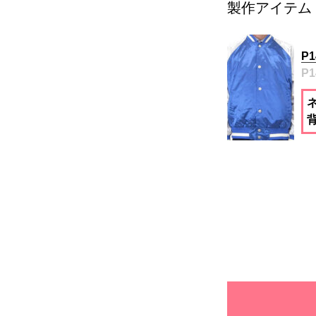
製作アイテム
P
P1