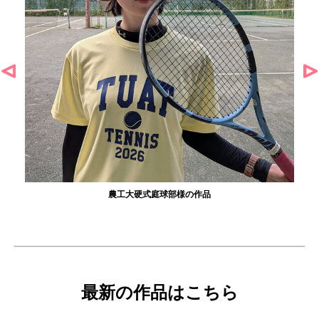
式庭球部様の作品
大寺資二バレエアカデ
最新の作品はこちら