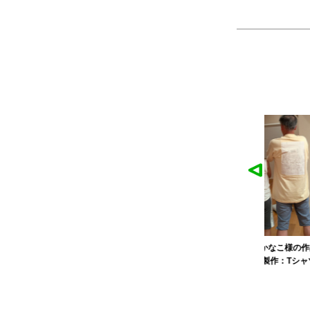
麓園様の作品
かなこ様の作品
ツ
製作：
Tシャツ