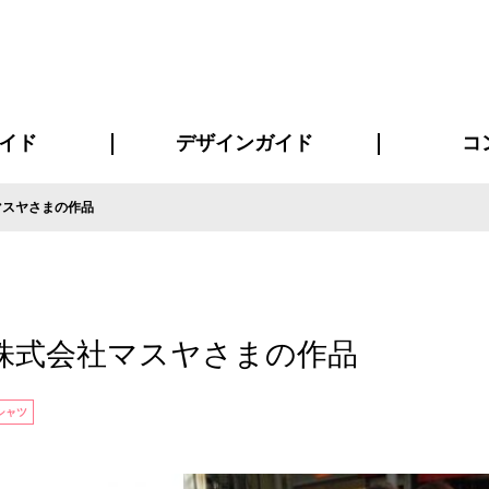
イド
デザインガイド
コ
マスヤさまの作品
ビスについて
について
について
ページ
の方へ
イド
方へ
質問
デザインテンシュミレーター
デザインテンプレート集
書体一覧（フォント集）
デザイン入稿について
デザイン料について
プリント・加工方法
デザインガイド
プリントサイズ
インクカラー
お客様
ニュー
シー
おす
読み
フォ
コート
ャツ
ピ
セットアップ・ジャージ
パーカー・スウェット
キャップ・バンダナ
販促・ノ
株式会社マスヤさまの作品
シャツ