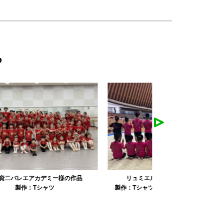
ら
リュミエル新体操クラブ様の作品
みかえり美
製作：
Tシャツ
製作：
パーカ・スウェット
製作：
タオル
製