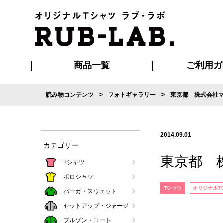
商品一覧
ご利用ガ
>
>
読み物コンテンツ
フォトギャラリー
東京都 株式会社
発送・特急サー
お支払い方法
版の保管期限
割引まとめ
はじめて
ご利用ガ
再注文の
よくある
カジュアルユニフォーム
Tシャツ
タオル
ブルゾン・
ポロシ
ハッ
2014.09.01
カテゴリー
東京都 
Tシャツ
ポロシャツ
Tシャツ
オリジナルT
パーカ・スウェット
セットアップ・ジャージ
ブルゾン・コート