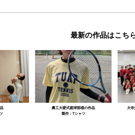
最新の作品はこち
農工大硬式庭球部様の作品
大寺資二バレエアカデミー様の作品
製作：
Tシャツ
製作：
Tシャツ