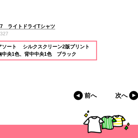
27 ライトドライTシャツ
327
アソート シルクスクリーン2版プリント
胸中央1色、背中中央1色 ブラック
前へ
次へ