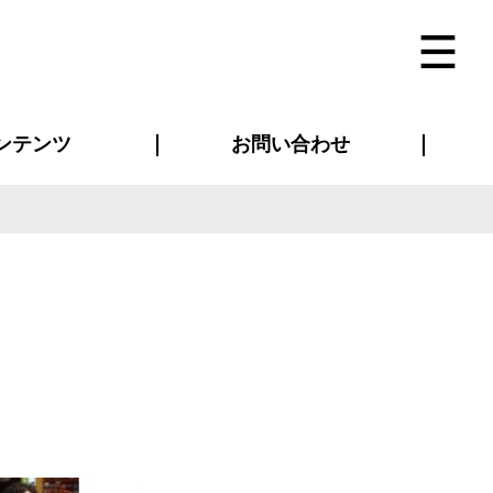
ンテンツ
お問い合わせ
インタビュー
ス(お知らせ)
ン別特集一覧
すめ特集一覧
物コンテンツ
トギャラリー
法人事例
ラブログ
お問い合わせ全般
再注文・追加注文
サンプル貸し出し
カタログ請求
デザイン入稿
ベルティグッズ
マスク
ツナギ
スポーツユニフォーム
のぼり・横断幕
バッグ