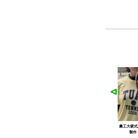
作品
農工大硬式庭球部様の作品
大寺
ツ
製作：
Tシャツ