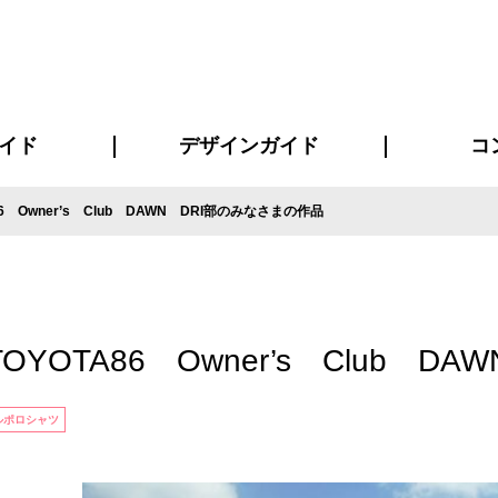
イド
デザインガイド
コ
6 Owner’s Club DAWN DRI部のみなさまの作品
ビスについて
について
について
ページ
の方へ
イド
方へ
質問
デザインテンシュミレーター
デザインテンプレート集
書体一覧（フォント集）
デザイン入稿について
デザイン料について
プリント・加工方法
デザインガイド
プリントサイズ
インクカラー
お客様
ニュー
シー
おす
読み
フォ
コート
ャツ
ピ
セットアップ・ジャージ
パーカー・スウェット
キャップ・バンダナ
販促・ノ
OYOTA86 Owner’s Club 
ルポロシャツ