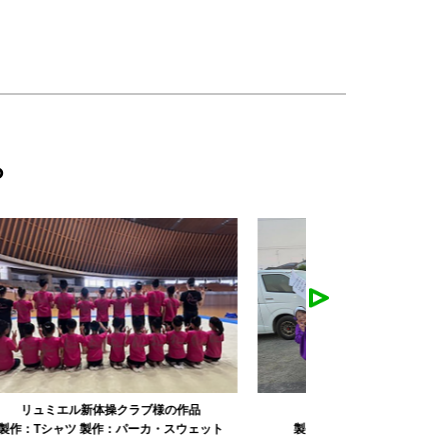
ら
みかえり美人様の作品
misapan
ト
製作：
タオル
製作：
その他グッズ
製作：