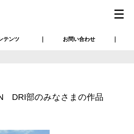
ンテンツ
お問い合わせ
インタビュー
ス(お知らせ)
ン別特集一覧
すめ特集一覧
物コンテンツ
トギャラリー
法人事例
ラブログ
お問い合わせ全般
再注文・追加注文
サンプル貸し出し
カタログ請求
デザイン入稿
ベルティグッズ
マスク
ツナギ
スポーツユニフォーム
のぼり・横断幕
バッグ
DAWN DRI部のみなさまの作品