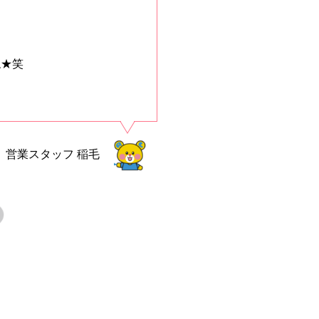
ね★笑
営業スタッフ
稲毛