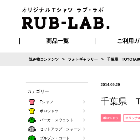
商品一覧
ご利用ガ
>
>
読み物コンテンツ
フォトギャラリー
千葉県 TOYOTA8
発送・特急サー
お支払い方法
版の保管期限
割引まとめ
はじめて
ご利用ガ
再注文の
よくある
カジュアルユニフォーム
Tシャツ
タオル
ブルゾン・
ポロシ
ハッ
2014.09.29
カテゴリー
千葉県 T
Tシャツ
ポロシャツ
ポロシャツ
オリジナ
パーカ・スウェット
セットアップ・ジャージ
ブルゾン・コート