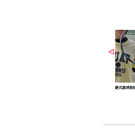
作品
農工大硬式庭球部様の作品
大寺