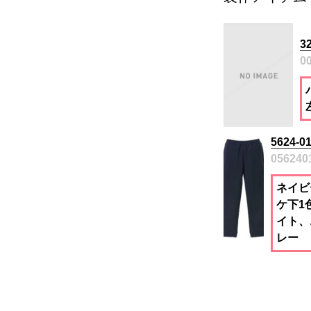
3
0
5624
056240
ネイビ
ケ下1
イト、
レー