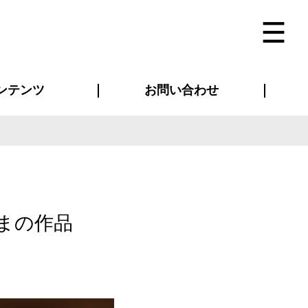
ンテンツ
お問い合わせ
インタビュー
ス(お知らせ)
ン別特集一覧
すめ特集一覧
物コンテンツ
トギャラリー
法人事例
ラブログ
お問い合わせ全般
再注文・追加注文
サンプル貸し出し
カタログ請求
デザイン入稿
ベルティグッズ
マスク
ツナギ
スポーツユニフォーム
のぼり・横断幕
バッグ
まの作品