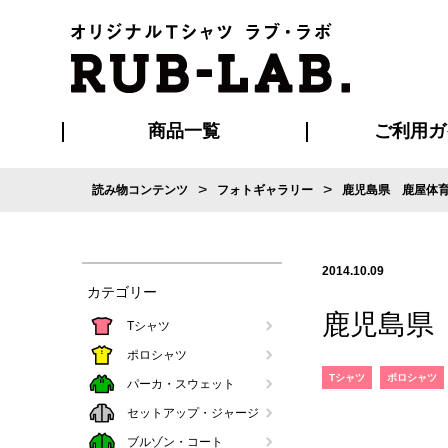
商品一覧
ご利用ガ
>
>
読み物コンテンツ
フォトギャラリー
鹿児島県 鹿屋体
発送・特急サー
お支払い方法
版の保管期限
割引まとめ
はじめて
ご利用ガ
再注文の
よくある
カジュアルユニフォーム
Tシャツ
タオル
ブルゾン・
ポロシ
ハッ
2014.10.09
カテゴリー
鹿児島県
Tシャツ
ポロシャツ
Tシャツ
ポロシャツ
パーカ・スウェット
セットアップ・ジャージ
ブルゾン・コート