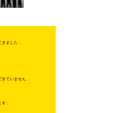
てきました．
できていません．
ます．