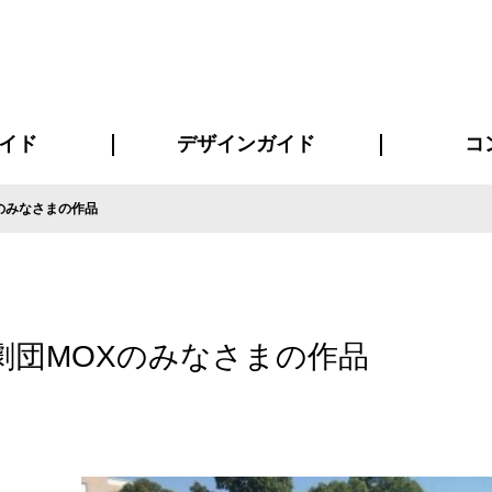
イド
デザインガイド
コ
のみなさまの作品
ビスについて
について
について
ページ
の方へ
イド
方へ
質問
デザインテンシュミレーター
デザインテンプレート集
書体一覧（フォント集）
デザイン入稿について
デザイン料について
プリント・加工方法
デザインガイド
プリントサイズ
インクカラー
お客様
ニュー
シー
おす
読み
フォ
コート
ャツ
ピ
セットアップ・ジャージ
パーカー・スウェット
キャップ・バンダナ
販促・ノ
劇団MOXのみなさまの作品