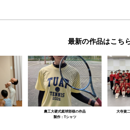
最新の作品はこち
農工大硬式庭球部様の作品
大寺資二バレエアカデミー様の作品
製作：
Tシャツ
製作：
Tシャツ