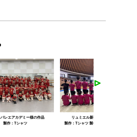
ら
リュミエル新体操クラブ様の作品
みかえり美
製作：
Tシャツ
製作：
パーカ・スウェット
製作：
タオル
製