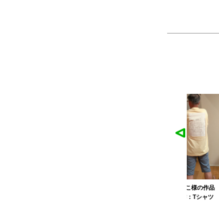
麓園様の作品
かなこ様の作品
ツ
製作：
Tシャツ