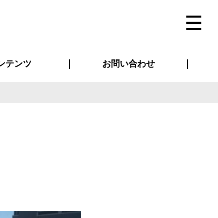
ンテンツ
お問い合わせ
インタビュー
ス(お知らせ)
ン別特集一覧
すめ特集一覧
物コンテンツ
トギャラリー
法人事例
ラブログ
お問い合わせ全般
再注文・追加注文
サンプル貸し出し
カタログ請求
デザイン入稿
ベルティグッズ
マスク
ツナギ
スポーツユニフォーム
のぼり・横断幕
バッグ