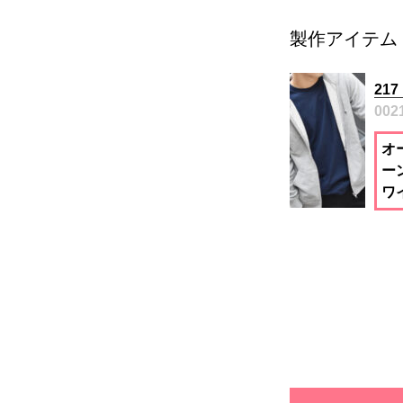
製作アイテム
21
002
オ
ー
ワ