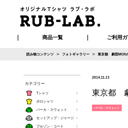
商品一覧
ご利用ガ
>
>
読み物コンテンツ
フォトギャラリー
東京都 劇団MOX
発送・特急サー
お支払い方法
版の保管期限
割引まとめ
はじめて
ご利用ガ
再注文の
よくある
カジュアルユニフォーム
Tシャツ
タオル
ブルゾン・
ポロシ
ハッ
2014.11.13
カテゴリー
東京都 
Tシャツ
ポロシャツ
パーカ・スウェット
パーカ・スウェット
セットアップ・ジャージ
ブルゾン・コート