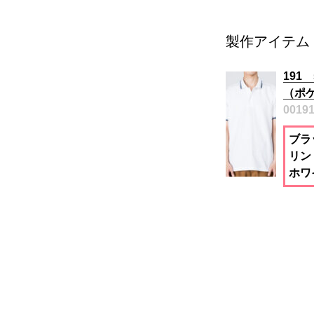
製作アイテム
191
（ポ
0019
ブラ
リン
ホワ