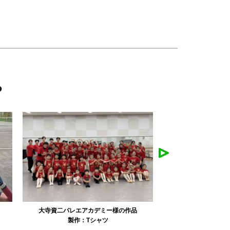
ら
リュミエル新体操クラブ様の作品
みかえり美
製作：
Tシャツ
製作：
パーカ・スウェット
製作：
タオル
製