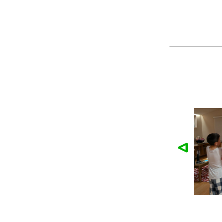
麓園様の作品
かなこ様の作品
ツ
製作：
Tシャツ