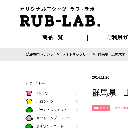
商品一覧
ご利用ガ
>
>
読み物コンテンツ
フォトギャラリー
群馬県 上武大学 G
発送・特急サー
お支払い方法
版の保管期限
割引まとめ
はじめて
ご利用ガ
再注文の
よくある
カジュアルユニフォーム
Tシャツ
タオル
ブルゾン・
ポロシ
ハッ
2014.11.20
カテゴリー
群馬県 上
Tシャツ
ポロシャツ
ポロシャツ
オリジナ
パーカ・スウェット
セットアップ・ジャージ
ブルゾン・コート