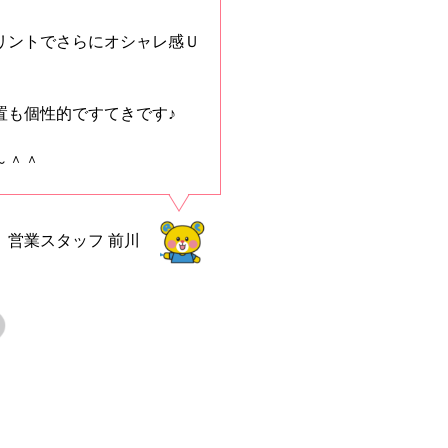
リントでさらにオシャレ感Ｕ
置も個性的ですてきです♪
～＾＾
営業スタッフ
前川