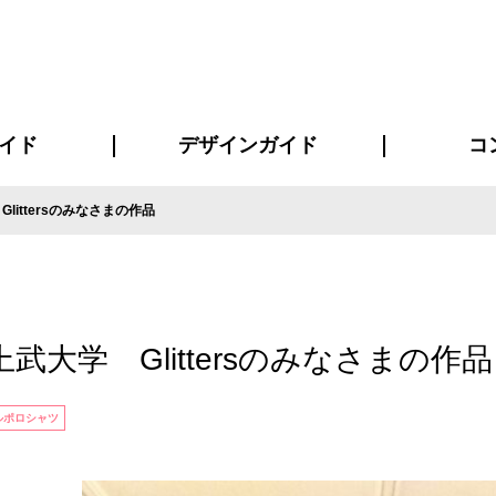
イド
デザインガイド
コ
littersのみなさまの作品
ビスについて
について
について
ページ
の方へ
イド
方へ
質問
デザインテンシュミレーター
デザインテンプレート集
書体一覧（フォント集）
デザイン入稿について
デザイン料について
プリント・加工方法
デザインガイド
プリントサイズ
インクカラー
お客様
ニュー
シー
おす
読み
フォ
コート
ャツ
ピ
セットアップ・ジャージ
パーカー・スウェット
キャップ・バンダナ
販促・ノ
武大学 Glittersのみなさまの作品
ルポロシャツ