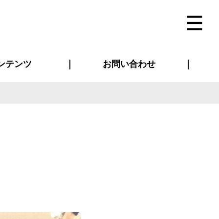
ンテンツ
お問い合わせ
インタビュー
ス(お知らせ)
ン別特集一覧
すめ特集一覧
物コンテンツ
トギャラリー
法人事例
ラブログ
お問い合わせ全般
再注文・追加注文
サンプル貸し出し
カタログ請求
デザイン入稿
ベルティグッズ
マスク
ツナギ
スポーツユニフォーム
のぼり・横断幕
バッグ