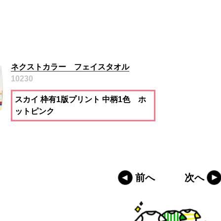
ネクストカラー フェイスタオル
10230
スカイ 枠有1版プリント 中柄1色 ホ
ットピンク
前へ
次へ