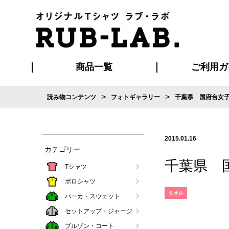
商品一覧
ご利用ガ
>
>
読み物コンテンツ
フォトギャラリー
千葉県 国府台女
発送・特急サー
お支払い方法
版の保管期限
割引まとめ
はじめて
ご利用ガ
再注文の
よくある
カジュアルユニフォーム
Tシャツ
タオル
ブルゾン・
ポロシ
ハッ
2015.01.16
カテゴリー
千葉県 
Tシャツ
ポロシャツ
タオル
パーカ・スウェット
セットアップ・ジャージ
ブルゾン・コート