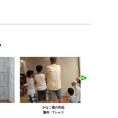
ら
かなこ様の作品
農工大硬式庭
製作：
Tシャツ
製作：