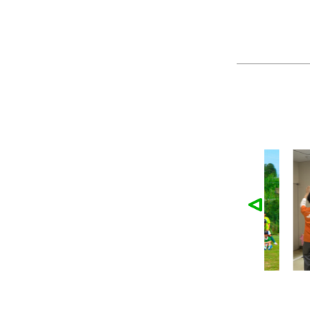
様の作品
広陵少年ラグビークラブ様の作品
温
ツ
製作：
キャップ