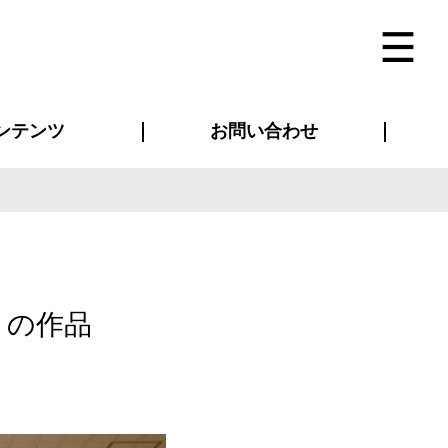
ンテンツ
お問い合わせ
インタビュー
ス(お知らせ)
ン別特集一覧
すめ特集一覧
物コンテンツ
トギャラリー
法人事例
ラブログ
お問い合わせ全般
再注文・追加注文
サンプル貸し出し
カタログ請求
デザイン入稿
ベルティグッズ
マスク
ツナギ
スポーツユニフォーム
のぼり・横断幕
バッグ
まの作品