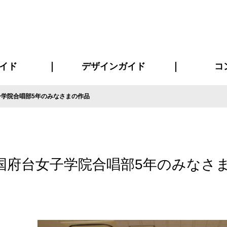
イド
デザインガイド
コ
子学院合唱部5年のみなさまの作品
ビスについて
について
について
ページ
の方へ
イド
方へ
質問
デザインテンシュミレーター
デザインテンプレート集
書体一覧（フォント集）
デザイン入稿について
デザイン料について
プリント・加工方法
デザインガイド
プリントサイズ
インクカラー
お客様
ニュー
シー
おす
読み
フォ
コート
ャツ
ピ
セットアップ・ジャージ
パーカー・スウェット
キャップ・バンダナ
販促・ノ
国府台女子学院合唱部5年のみなさ