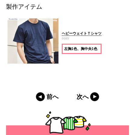
製作アイテム
ヘビーウェイトＴシャツ
0085
左胸1色、胸中央1色
前へ
次へ