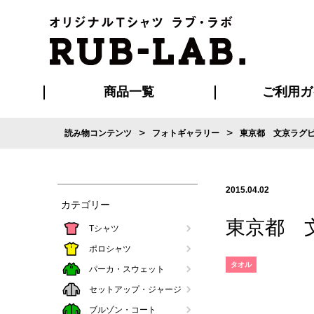
商品一覧
ご利用ガ
>
>
読み物コンテンツ
フォトギャラリー
東京都 文京ラグ
発送・特急サー
お支払い方法
版の保管期限
割引まとめ
はじめて
ご利用ガ
再注文の
よくある
カジュアルユニフォーム
Tシャツ
タオル
ブルゾン・
ポロシ
ハッ
2015.04.02
カテゴリー
東京都 
Tシャツ
ポロシャツ
タオル
パーカ・スウェット
セットアップ・ジャージ
ブルゾン・コート