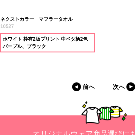
ネクストカラー マフラータオル
10527
ホワイト 枠有2版プリント 中ベタ柄2色
パープル、ブラック
前へ
次へ
オリジナルウェア商品選びに