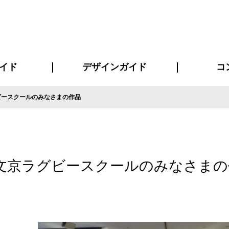
イド
デザインガイド
コ
ビースクールのみなさまの作品
ビスについて
について
について
ページ
の方へ
イド
方へ
質問
デザインテンシュミレーター
デザインテンプレート集
書体一覧（フォント集）
デザイン入稿について
デザイン料について
プリント・加工方法
デザインガイド
プリントサイズ
インクカラー
お客様
ニュー
シー
おす
読み
フォ
コート
ャツ
ピ
セットアップ・ジャージ
パーカー・スウェット
キャップ・バンダナ
販促・ノ
文京ラグビースクールのみなさまの