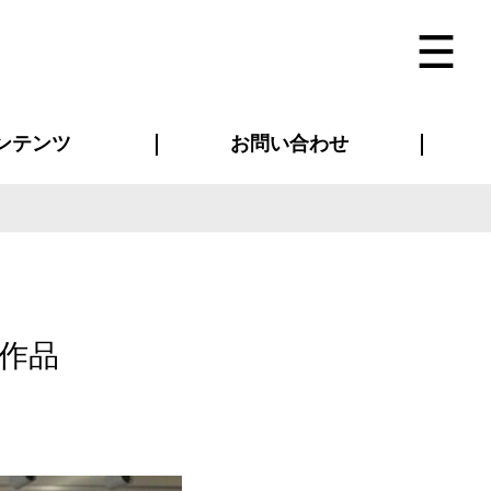
ンテンツ
お問い合わせ
インタビュー
ス(お知らせ)
ン別特集一覧
すめ特集一覧
物コンテンツ
トギャラリー
法人事例
ラブログ
お問い合わせ全般
再注文・追加注文
サンプル貸し出し
カタログ請求
デザイン入稿
ベルティグッズ
マスク
ツナギ
スポーツユニフォーム
のぼり・横断幕
バッグ
作品