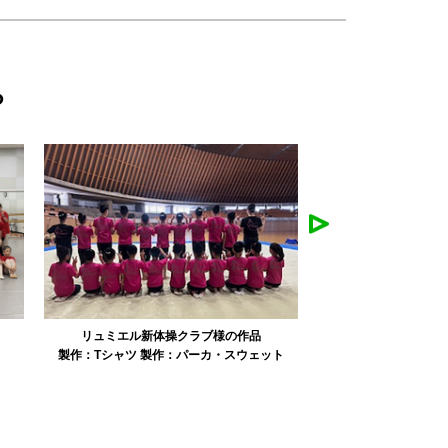
ら
みかえり美人様の作品
misapan
ト
製作：
タオル
製作：
その他グッズ
製作：