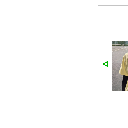
作品
農工大硬式庭球部様の作品
大寺
ツ
製作：
Tシャツ