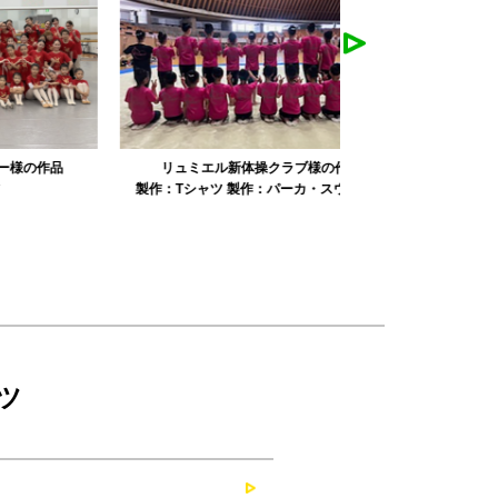
リュミエル新体操クラブ様の作品
みかえり美
製作：
Tシャツ
製作：
パーカ・スウェット
製作：
タオル
製
ツ