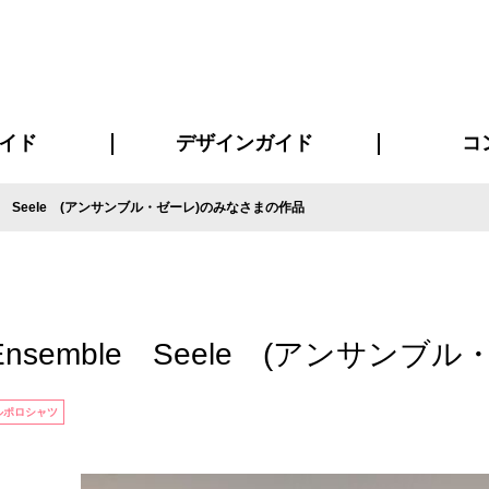
イド
デザインガイド
コ
le Seele (アンサンブル・ゼーレ)のみなさまの作品
ビスについて
について
について
ページ
の方へ
イド
方へ
質問
デザインテンシュミレーター
デザインテンプレート集
書体一覧（フォント集）
デザイン入稿について
デザイン料について
プリント・加工方法
デザインガイド
プリントサイズ
インクカラー
お客様
ニュー
シー
おす
読み
フォ
コート
ャツ
ピ
セットアップ・ジャージ
パーカー・スウェット
キャップ・バンダナ
販促・ノ
nsemble Seele (アンサン
ルポロシャツ