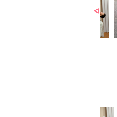
麓園様の作品
かなこ様の作品