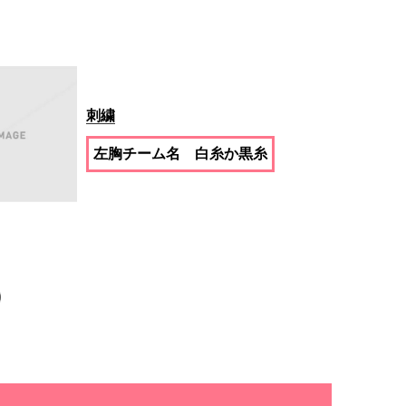
刺繍
左胸チーム名 白糸か黒糸