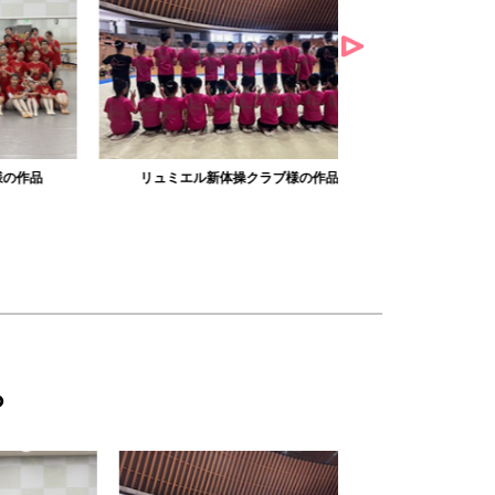
リュミエル新体操クラブ様の作品
みかえり美
ら