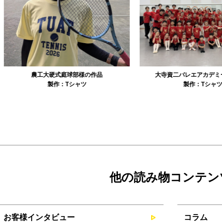
農工大硬式庭球部様の作品
大寺資二バレエアカデミー様の作品
製作：
Tシャツ
製作：
Tシャツ
他の読み物コンテン
お客様インタビュー
コラム