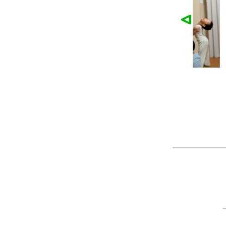
麓園様の作品
かなこ様の作品
ツ
製作：
Tシャツ