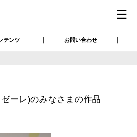
ンテンツ
お問い合わせ
インタビュー
ス(お知らせ)
ン別特集一覧
すめ特集一覧
物コンテンツ
トギャラリー
法人事例
ラブログ
お問い合わせ全般
再注文・追加注文
サンプル貸し出し
カタログ請求
デザイン入稿
ベルティグッズ
マスク
ツナギ
スポーツユニフォーム
のぼり・横断幕
バッグ
ブル・ゼーレ)のみなさまの作品