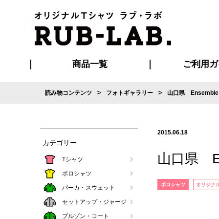
商品一覧
ご利用ガ
>
>
読み物コンテンツ
フォトギャラリー
山口県 Ensemb
発送・特急サー
お支払い方法
版の保管期限
割引まとめ
はじめて
ご利用ガ
再注文の
よくある
カジュアルユニフォーム
Tシャツ
タオル
ブルゾン・
ポロシ
ハッ
2015.06.18
カテゴリー
山口県 E
Tシャツ
ポロシャツ
ポロシャツ
オリジナ
パーカ・スウェット
セットアップ・ジャージ
ブルゾン・コート