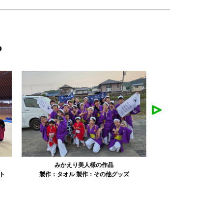
ら
みかえり美人様の作品
misapan
ト
製作：
タオル
製作：
その他グッズ
製作：