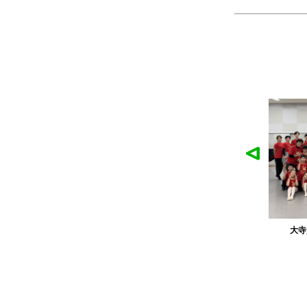
作品
農工大硬式庭球部様の作品
大寺
ツ
製作：
Tシャツ