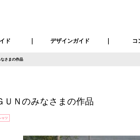
イド
デザインガイド
コ
みなさまの作品
ビスについて
について
について
ページ
の方へ
イド
方へ
質問
デザインテンシュミレーター
デザインテンプレート集
書体一覧（フォント集）
デザイン入稿について
デザイン料について
プリント・加工方法
デザインガイド
プリントサイズ
インクカラー
お客様
ニュー
シー
おす
読み
フォ
コート
ャツ
ピ
セットアップ・ジャージ
パーカー・スウェット
キャップ・バンダナ
販促・ノ
ＧＵＮのみなさまの作品
シャツ