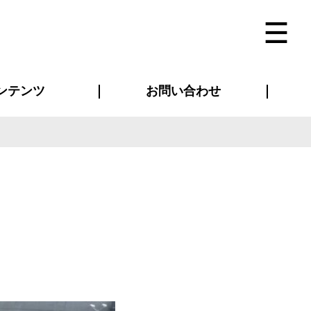
ンテンツ
お問い合わせ
インタビュー
ス(お知らせ)
ン別特集一覧
すめ特集一覧
物コンテンツ
トギャラリー
法人事例
ラブログ
お問い合わせ全般
再注文・追加注文
サンプル貸し出し
カタログ請求
デザイン入稿
ベルティグッズ
マスク
ツナギ
スポーツユニフォーム
のぼり・横断幕
バッグ