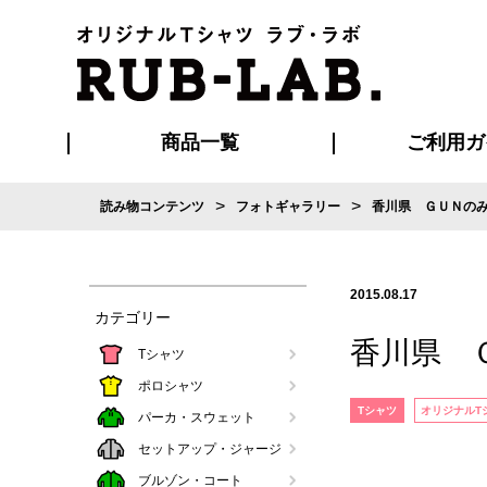
商品一覧
ご利用ガ
>
>
読み物コンテンツ
フォトギャラリー
香川県 ＧＵＮの
発送・特急サー
お支払い方法
版の保管期限
割引まとめ
はじめて
ご利用ガ
再注文の
よくある
カジュアルユニフォーム
Tシャツ
タオル
ブルゾン・
ポロシ
ハッ
2015.08.17
カテゴリー
香川県 
Tシャツ
ポロシャツ
Tシャツ
オリジナルT
パーカ・スウェット
セットアップ・ジャージ
ブルゾン・コート