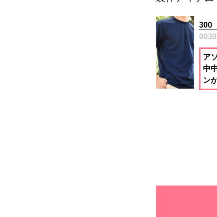
30
0030
ア
中
ン