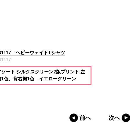
S1117 ヘビーウェイトTシャツ
1117
アソート シルクスクリーン2版プリント 左
胸1色、背右裾1色 イエローグリーン
前へ
次へ