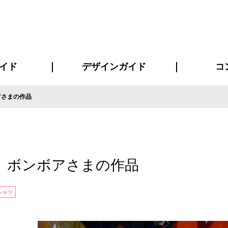
イド
デザインガイド
コ
アさまの作品
ビスについて
について
について
ページ
の方へ
イド
方へ
質問
デザインテンシュミレーター
デザインテンプレート集
書体一覧（フォント集）
デザイン入稿について
デザイン料について
プリント・加工方法
デザインガイド
プリントサイズ
インクカラー
お客様
ニュー
シー
おす
読み
フォ
コート
ャツ
ピ
セットアップ・ジャージ
パーカー・スウェット
キャップ・バンダナ
販促・ノ
 ボンボアさまの作品
シャツ