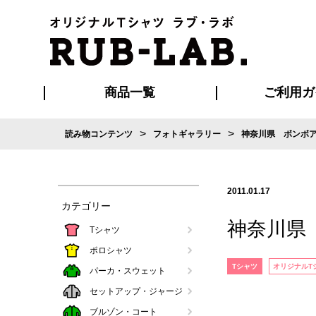
商品一覧
ご利用ガ
>
>
読み物コンテンツ
フォトギャラリー
神奈川県 ボンボ
発送・特急サー
お支払い方法
版の保管期限
割引まとめ
はじめて
ご利用ガ
再注文の
よくある
カジュアルユニフォーム
Tシャツ
タオル
ブルゾン・
ポロシ
ハッ
2011.01.17
カテゴリー
神奈川県
Tシャツ
ポロシャツ
Tシャツ
オリジナルT
パーカ・スウェット
セットアップ・ジャージ
ブルゾン・コート