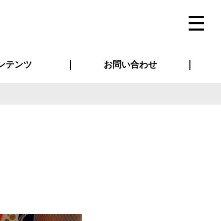
ンテンツ
お問い合わせ
インタビュー
ス(お知らせ)
ン別特集一覧
すめ特集一覧
物コンテンツ
トギャラリー
法人事例
ラブログ
お問い合わせ全般
再注文・追加注文
サンプル貸し出し
カタログ請求
デザイン入稿
ベルティグッズ
マスク
ツナギ
スポーツユニフォーム
のぼり・横断幕
バッグ