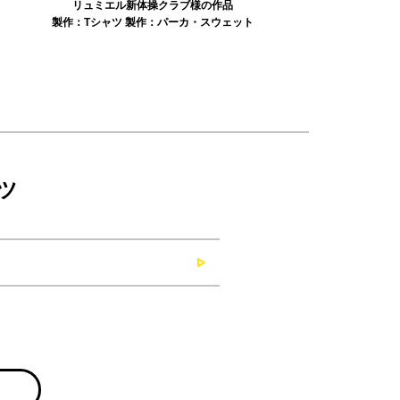
みかえり美人様の作品
misapan
ト
製作：
タオル
製作：
その他グッズ
製作：
ツ