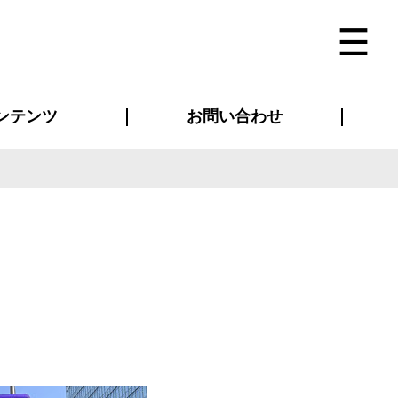
ンテンツ
お問い合わせ
インタビュー
ス(お知らせ)
ン別特集一覧
すめ特集一覧
物コンテンツ
トギャラリー
法人事例
ラブログ
お問い合わせ全般
再注文・追加注文
サンプル貸し出し
カタログ請求
デザイン入稿
ベルティグッズ
マスク
ツナギ
スポーツユニフォーム
のぼり・横断幕
バッグ