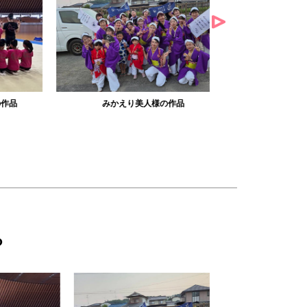
みかえり美人様の作品
misapan
ら