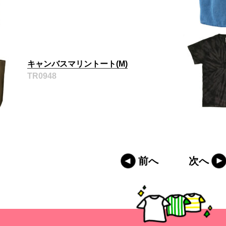
キャンバスマリントート(M)
TR0948
前へ
次へ