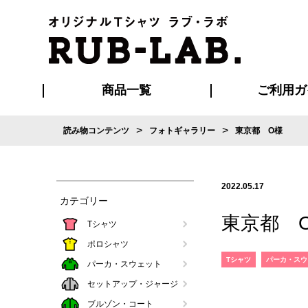
商品一覧
ご利用ガ
>
>
読み物コンテンツ
フォトギャラリー
東京都 O様
発送・特急サー
お支払い方法
版の保管期限
割引まとめ
はじめて
ご利用ガ
再注文の
よくある
カジュアルユニフォーム
Tシャツ
タオル
ブルゾン・
ポロシ
ハッ
2022.05.17
カテゴリー
東京都 
Tシャツ
ポロシャツ
Tシャツ
パーカ・スウ
パーカ・スウェット
セットアップ・ジャージ
ブルゾン・コート