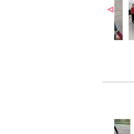
作品
農工大硬式庭球部様の作品
大寺