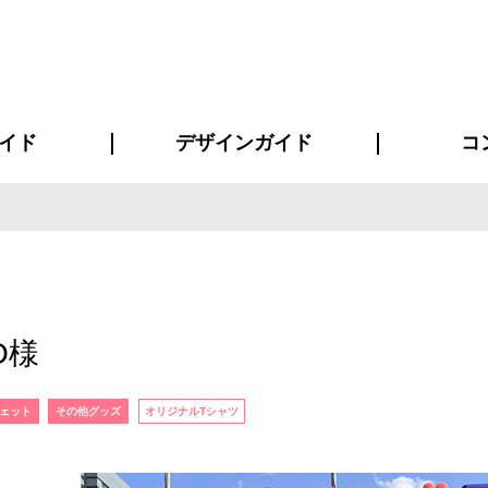
イド
デザインガイド
コ
ビスについて
について
について
ページ
の方へ
イド
方へ
質問
デザインテンシュミレーター
デザインテンプレート集
書体一覧（フォント集）
デザイン入稿について
デザイン料について
プリント・加工方法
デザインガイド
プリントサイズ
インクカラー
お客様
ニュー
シー
おす
読み
フォ
コート
ャツ
ピ
セットアップ・ジャージ
パーカー・スウェット
キャップ・バンダナ
販促・ノ
O様
ェット
その他グッズ
オリジナルTシャツ