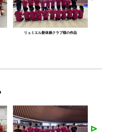
みかえり美人様の作品
misapan
ら