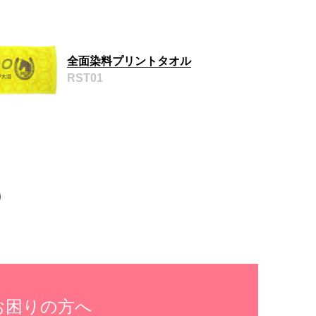
全面染料プリントタオル
RST01
お困りの方へ