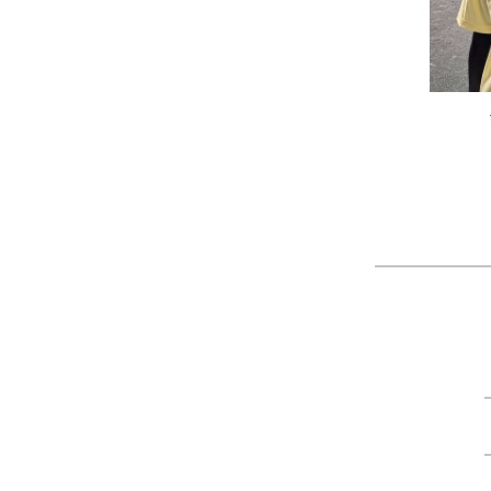
作品
農工大硬式庭球部様の作品
大寺
ツ
製作：
Tシャツ