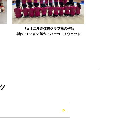
みかえり美人様の作品
misapan
ト
製作：
タオル
製作：
その他グッズ
製作：
ツ