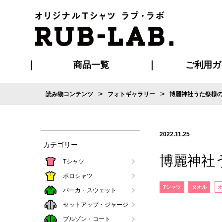
商品一覧
ご利用ガ
>
>
読み物コンテンツ
フォトギャラリー
博麗神社うた祭様
発送・特急サー
お支払い方法
版の保管期限
割引まとめ
はじめて
ご利用ガ
再注文の
よくある
カジュアルユニフォーム
Tシャツ
タオル
ブルゾン・
ポロシ
ハッ
2022.11.25
カテゴリー
博麗神社
Tシャツ
ポロシャツ
Tシャツ
タオル
パーカ・スウェット
セットアップ・ジャージ
ブルゾン・コート