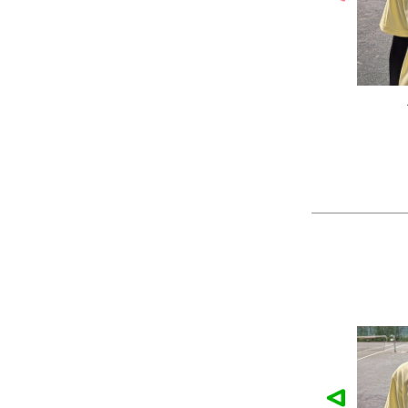
作品
農工大硬式庭球部様の作品
大寺