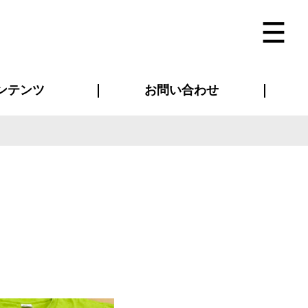
ンテンツ
お問い合わせ
インタビュー
ス(お知らせ)
ン別特集一覧
すめ特集一覧
物コンテンツ
トギャラリー
法人事例
ラブログ
お問い合わせ全般
再注文・追加注文
サンプル貸し出し
カタログ請求
デザイン入稿
ベルティグッズ
マスク
ツナギ
スポーツユニフォーム
のぼり・横断幕
バッグ