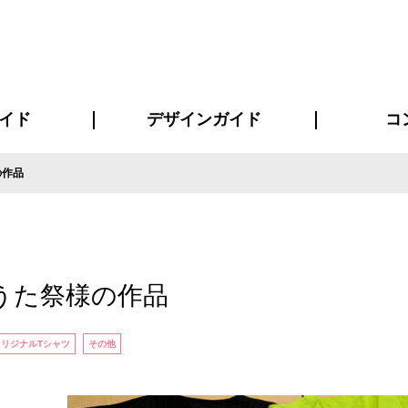
イド
デザインガイド
コ
の作品
ビスについて
について
について
ページ
の方へ
イド
方へ
質問
デザインテンシュミレーター
デザインテンプレート集
書体一覧（フォント集）
デザイン入稿について
デザイン料について
プリント・加工方法
デザインガイド
プリントサイズ
インクカラー
お客様
ニュー
シー
おす
読み
フォ
コート
ャツ
ピ
セットアップ・ジャージ
パーカー・スウェット
キャップ・バンダナ
販促・ノ
うた祭様の作品
オリジナルTシャツ
その他