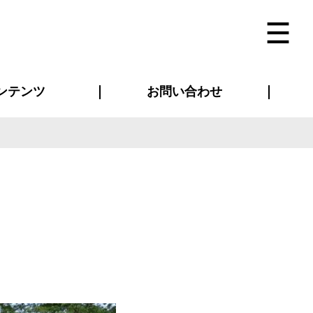
ンテンツ
お問い合わせ
インタビュー
ス(お知らせ)
ン別特集一覧
すめ特集一覧
物コンテンツ
トギャラリー
法人事例
ラブログ
お問い合わせ全般
再注文・追加注文
サンプル貸し出し
カタログ請求
デザイン入稿
ベルティグッズ
マスク
ツナギ
スポーツユニフォーム
のぼり・横断幕
バッグ