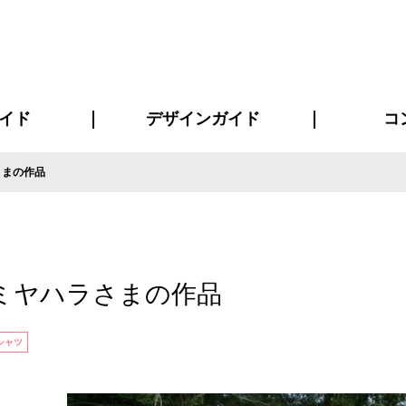
イド
デザインガイド
コ
さまの作品
ビスについて
について
について
ページ
の方へ
イド
方へ
質問
デザインテンシュミレーター
デザインテンプレート集
書体一覧（フォント集）
デザイン入稿について
デザイン料について
プリント・加工方法
デザインガイド
プリントサイズ
インクカラー
お客様
ニュー
シー
おす
読み
フォ
コート
ャツ
ピ
セットアップ・ジャージ
パーカー・スウェット
キャップ・バンダナ
販促・ノ
ミヤハラさまの作品
シャツ