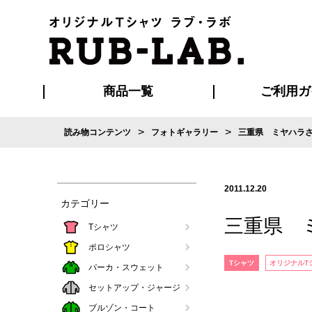
商品一覧
ご利用ガ
>
>
読み物コンテンツ
フォトギャラリー
三重県 ミヤハラ
発送・特急サー
お支払い方法
版の保管期限
割引まとめ
はじめて
ご利用ガ
再注文の
よくある
カジュアルユニフォーム
Tシャツ
タオル
ブルゾン・
ポロシ
ハッ
2011.12.20
カテゴリー
三重県 
Tシャツ
ポロシャツ
Tシャツ
オリジナルT
パーカ・スウェット
セットアップ・ジャージ
ブルゾン・コート