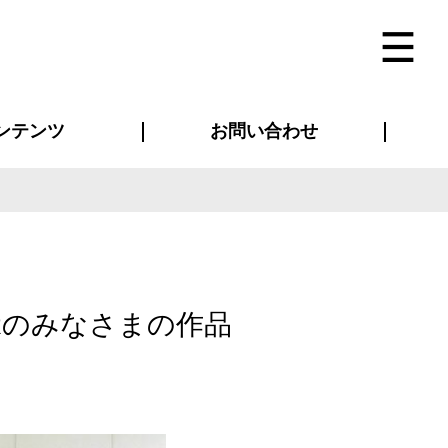
ンテンツ
お問い合わせ
インタビュー
ス(お知らせ)
ン別特集一覧
すめ特集一覧
物コンテンツ
トギャラリー
法人事例
ラブログ
お問い合わせ全般
再注文・追加注文
サンプル貸し出し
カタログ請求
デザイン入稿
ベルティグッズ
マスク
ツナギ
スポーツユニフォーム
のぼり・横断幕
バッグ
Rのみなさまの作品