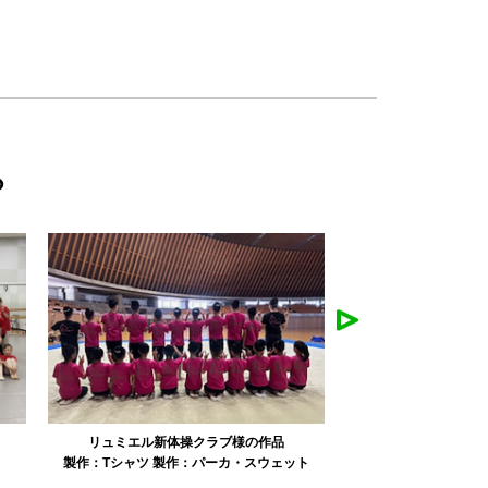
ら
みかえり美人様の作品
misapan
ト
製作：
タオル
製作：
その他グッズ
製作：