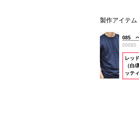
製作アイテム
085
00085
レッ
（白/
ッテ