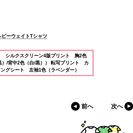
 ヘビーウェイトTシャツ
ド シルクスクリーン4版プリント 胸2色
黒）/背中2色（白/黒）） 転写プリント カ
ィングシート 左袖1色（ラベンダー）
前へ
次へ