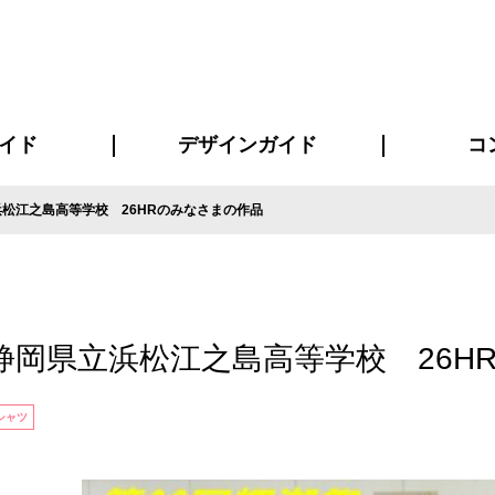
イド
デザインガイド
コ
松江之島高等学校 26HRのみなさまの作品
ビスについて
について
について
ページ
の方へ
イド
方へ
質問
デザインテンシュミレーター
デザインテンプレート集
書体一覧（フォント集）
デザイン入稿について
デザイン料について
プリント・加工方法
デザインガイド
プリントサイズ
インクカラー
お客様
ニュー
シー
おす
読み
フォ
コート
ャツ
ピ
セットアップ・ジャージ
パーカー・スウェット
キャップ・バンダナ
販促・ノ
静岡県立浜松江之島高等学校 26H
シャツ