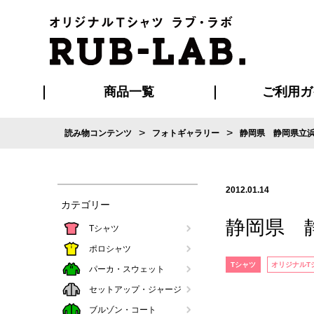
商品一覧
ご利用ガ
>
>
読み物コンテンツ
フォトギャラリー
静岡県 静岡県立浜
発送・特急サー
お支払い方法
版の保管期限
割引まとめ
はじめて
ご利用ガ
再注文の
よくある
カジュアルユニフォーム
Tシャツ
タオル
ブルゾン・
ポロシ
ハッ
2012.01.14
カテゴリー
静岡県 
Tシャツ
ポロシャツ
Tシャツ
オリジナルT
パーカ・スウェット
セットアップ・ジャージ
ブルゾン・コート