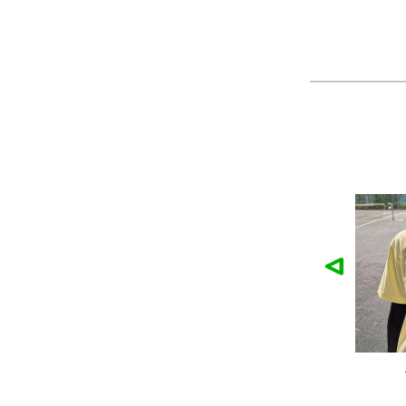
作品
農工大硬式庭球部様の作品
大寺
ツ
製作：
Tシャツ