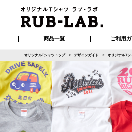
商品一覧
ご利用ガ
オリジナルTシャツトップ
デザインガイド
オリジナルTシ
発送・特急サー
マイページ会員
お支払い方法
版の保管期限
割引まとめ
はじめて
よくある
ご利用ガ
再注文の
ブルゾン・コート
Tシャツ
ハッピ
セットアップ
キャップ・
ポロシ