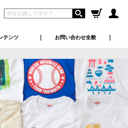
ンテンツ
お問い合わせ全般
ログイン
新規会員登録
ス（お知らせ）
インタビュー
ン別特集一覧
すめ特集一覧
物コンテンツ
トギャラリー
ンキング
法人事例
ラブログ
大口注文・法人向け
総合お問い合わせ
再注文・追加注文
サンプル貸し出し
カタログ請求
デザイン入稿
ツユニフォーム
り・横断幕
バッグ
カジュアルユニフォーム
靴・くつ下・サンダル
タオル