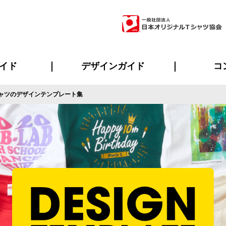
イド
デザインガイド
コ
ャツのデザインテンプレート集
ビスについて
のメリット
について
について
ページ
の方へ
ご質問
イド
方へ
デザインテンプレート集
デザインシミュレーター
書体一覧（フォント集）
デザイン入稿について
デザイン料について
プリント・加工一覧
デザインガイド
プリントサイズ
インクカラー
ニュー
お客様
シー
おす
読み
フォ
ラ
・ジャージ
バンダナ
ャツ
パーカー・スウェット
グッズ全般
ツナギ
スポー
のぼ