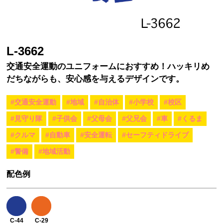
L-3662
交通安全運動のユニフォームにおすすめ！ハッキリめ
だちながらも、安心感を与えるデザインです。
#交通安全運動
#地域
#自治体
#小学校
#校区
#見守り隊
#子供会
#父母会
#父兄会
#車
#くるま
#クルマ
#自動車
#安全運転
#セーフティドライブ
#警備
#地域活動
配色例
C-44
C-29