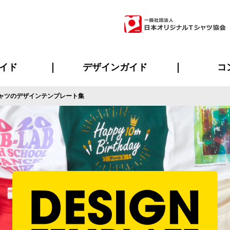
イド
デザインガイド
コ
ャツのデザインテンプレート集
ビスについて
のメリット
について
について
ページ
の方へ
ご質問
イド
方へ
デザインテンプレート集
デザインシミュレーター
書体一覧（フォント集）
デザイン入稿について
デザイン料について
プリント・加工一覧
デザインガイド
プリントサイズ
インクカラー
ニュー
お客様
シー
おす
読み
フォ
ラ
・ジャージ
バンダナ
ャツ
パーカー・スウェット
グッズ全般
ツナギ
スポー
のぼ