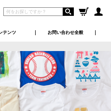
ンテンツ
お問い合わせ全般
ログイン
新規会員登録
ス（お知らせ）
インタビュー
ン別特集一覧
すめ特集一覧
物コンテンツ
トギャラリー
ンキング
法人事例
ラブログ
大口注文・法人向け
総合お問い合わせ
再注文・追加注文
サンプル貸し出し
カタログ請求
デザイン入稿
ツユニフォーム
り・横断幕
バッグ
カジュアルユニフォーム
靴・くつ下・サンダル
タオル