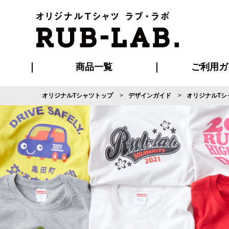
商品一覧
ご利用ガ
オリジナルTシャツトップ
デザインガイド
オリジナルTシ
発送・特急サー
マイページ会員
お支払い方法
版の保管期限
割引まとめ
はじめて
よくある
ご利用ガ
再注文の
ブルゾン・コート
Tシャツ
ハッピ
セットアップ
キャップ・
ポロシ