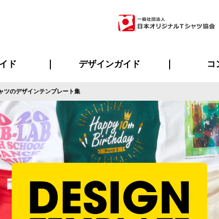
イド
デザインガイド
コ
ャツのデザインテンプレート集
ビスについて
のメリット
について
について
ページ
の方へ
ご質問
イド
方へ
デザインテンプレート集
デザインシミュレーター
書体一覧（フォント集）
デザイン入稿について
デザイン料について
プリント・加工一覧
デザインガイド
プリントサイズ
インクカラー
ニュー
お客様
シー
おす
読み
フォ
ラ
・ジャージ
バンダナ
ャツ
パーカー・スウェット
グッズ全般
ツナギ
スポー
のぼ