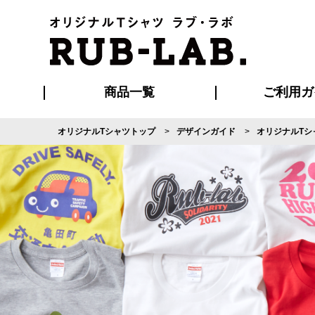
商品一覧
ご利用ガ
オリジナルTシャツトップ
デザインガイド
オリジナルTシ
発送・特急サー
マイページ会員
お支払い方法
版の保管期限
割引まとめ
はじめて
よくある
ご利用ガ
再注文の
ブルゾン・コート
Tシャツ
ハッピ
セットアップ
キャップ・
ポロシ