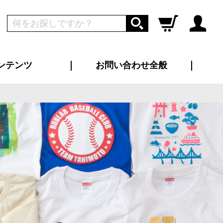
ンテンツ
お問い合わせ全般
ログイン
新規会員登録
ス（お知らせ）
インタビュー
ン別特集一覧
すめ特集一覧
物コンテンツ
トギャラリー
ンキング
法人事例
ラブログ
大口注文・法人向け
総合お問い合わせ
再注文・追加注文
サンプル貸し出し
カタログ請求
デザイン入稿
ツユニフォーム
り・横断幕
バッグ
カジュアルユニフォーム
靴・くつ下・サンダル
タオル