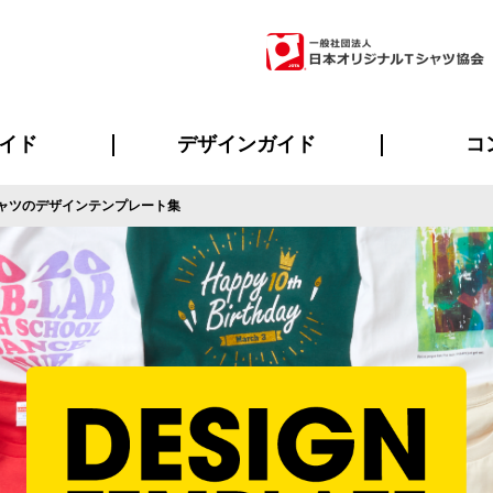
イド
デザインガイド
コ
ャツのデザインテンプレート集
ビスについて
のメリット
について
について
ページ
の方へ
ご質問
イド
方へ
デザインテンプレート集
デザインシミュレーター
書体一覧（フォント集）
デザイン入稿について
デザイン料について
プリント・加工一覧
デザインガイド
プリントサイズ
インクカラー
ニュー
お客様
シー
おす
読み
フォ
ラ
・ジャージ
バンダナ
ャツ
パーカー・スウェット
グッズ全般
ツナギ
スポー
のぼ