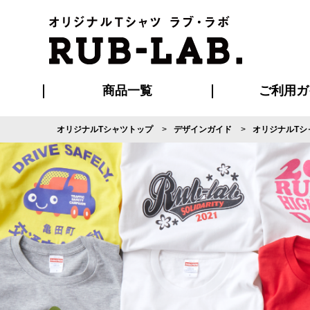
商品一覧
ご利用ガ
オリジナルTシャツトップ
デザインガイド
オリジナルTシ
発送・特急サー
マイページ会員
お支払い方法
版の保管期限
割引まとめ
はじめて
よくある
ご利用ガ
再注文の
ブルゾン・コート
Tシャツ
ハッピ
セットアップ
キャップ・
ポロシ