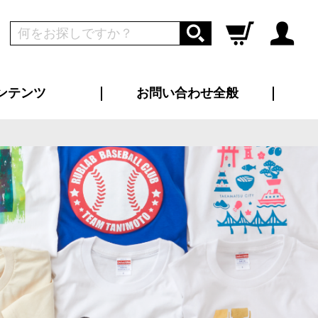
ンテンツ
お問い合わせ全般
ログイン
新規会員登録
ス（お知らせ）
インタビュー
ン別特集一覧
すめ特集一覧
物コンテンツ
トギャラリー
ンキング
法人事例
ラブログ
大口注文・法人向け
総合お問い合わせ
再注文・追加注文
サンプル貸し出し
カタログ請求
デザイン入稿
ツユニフォーム
り・横断幕
バッグ
カジュアルユニフォーム
靴・くつ下・サンダル
タオル