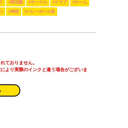
ク
#部活動
#サークル
#クラブ
#チーム
つ
#球技
#バレーボール部
まれておりません。
定により実際のインクと違う場合がございま
る