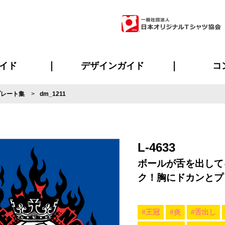
イド
デザインガイド
コ
プレート集
dm_1211
ビスについて
のメリット
について
について
ページ
の方へ
ご質問
イド
方へ
デザインテンプレート集
デザインシミュレーター
書体一覧（フォント集）
デザイン入稿について
デザイン料について
プリント・加工一覧
デザインガイド
プリントサイズ
インクカラー
ニュー
お客様
シー
おす
読み
フォ
ラ
・ジャージ
バンダナ
ャツ
パーカー・スウェット
グッズ全般
ツナギ
スポー
のぼ
L-4633
ボールが舌を出して
ク！胸にドカンとプ
#王冠
#炎
#舌出し