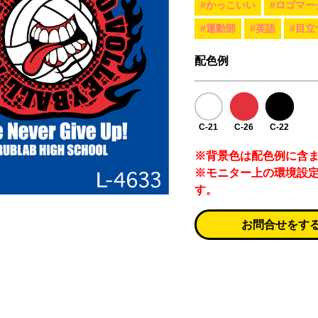
#かっこいい
#ロゴマー
#運動部
#英語
#目立
配色例
C-21
C-26
C-22
※背景色は配色例に含
※モニター上の環境設
す。
お問合せをす