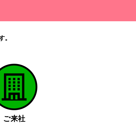
す。
）
ご来社