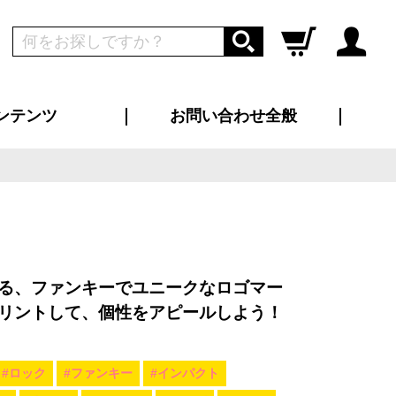
ンテンツ
お問い合わせ全般
ログイン
新規会員登録
ス（お知らせ）
インタビュー
ン別特集一覧
すめ特集一覧
物コンテンツ
トギャラリー
ンキング
法人事例
ラブログ
大口注文・法人向け
総合お問い合わせ
再注文・追加注文
サンプル貸し出し
カタログ請求
デザイン入稿
ツユニフォーム
り・横断幕
バッグ
カジュアルユニフォーム
靴・くつ下・サンダル
タオル
る、ファンキーでユニークなロゴマー
リントして、個性をアピールしよう！
#ロック
#ファンキー
#インパクト