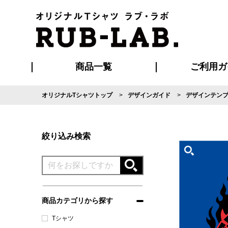
商品一覧
ご利用ガ
オリジナルTシャツトップ
デザインガイド
デザインテン
発送・特急サー
マイページ会員
お支払い方法
版の保管期限
割引まとめ
はじめて
よくある
ご利用ガ
再注文の
ブルゾン・コート
Tシャツ
ハッピ
セットアップ
キャップ・
ポロシ
絞り込み検索
商品カテゴリから探す
Tシャツ