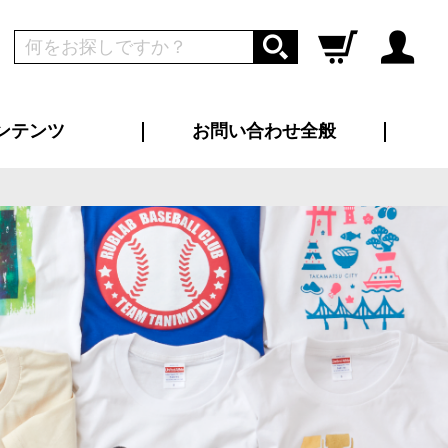
ンテンツ
お問い合わせ全般
ログイン
新規会員登録
ス（お知らせ）
インタビュー
ン別特集一覧
すめ特集一覧
物コンテンツ
トギャラリー
ンキング
法人事例
ラブログ
大口注文・法人向け
総合お問い合わせ
再注文・追加注文
サンプル貸し出し
カタログ請求
デザイン入稿
ツユニフォーム
り・横断幕
バッグ
カジュアルユニフォーム
靴・くつ下・サンダル
タオル