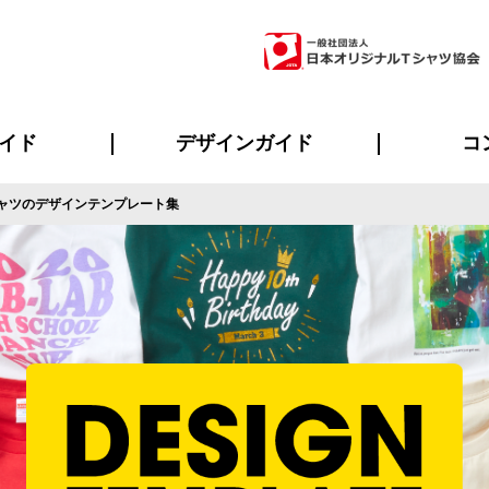
イド
デザインガイド
コ
ャツのデザインテンプレート集
ビスについて
のメリット
について
について
ページ
の方へ
ご質問
イド
方へ
デザインテンプレート集
デザインシミュレーター
書体一覧（フォント集）
デザイン入稿について
デザイン料について
プリント・加工一覧
デザインガイド
プリントサイズ
インクカラー
ニュー
お客様
シー
おす
読み
フォ
ラ
・ジャージ
バンダナ
ャツ
パーカー・スウェット
グッズ全般
ツナギ
スポー
のぼ