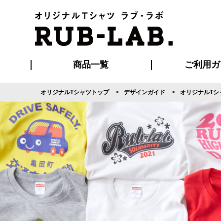
商品一覧
ご利用ガ
オリジナルTシャツトップ
デザインガイド
オリジナルTシ
発送・特急サー
マイページ会員
お支払い方法
版の保管期限
割引まとめ
はじめて
よくある
ご利用ガ
再注文の
ブルゾン・コート
Tシャツ
ハッピ
セットアップ
キャップ・
ポロシ