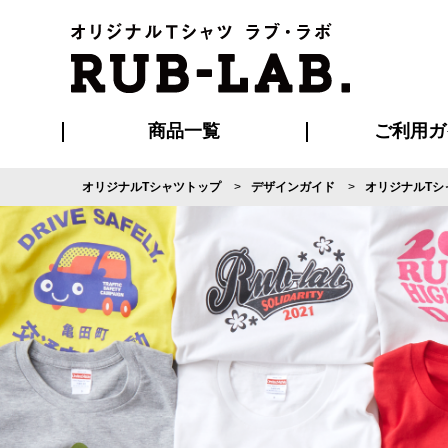
商品一覧
ご利用ガ
オリジナルTシャツトップ
デザインガイド
オリジナルTシ
発送・特急サー
マイページ会員
お支払い方法
版の保管期限
割引まとめ
はじめて
よくある
ご利用ガ
再注文の
ブルゾン・コート
Tシャツ
ハッピ
セットアップ
キャップ・
ポロシ