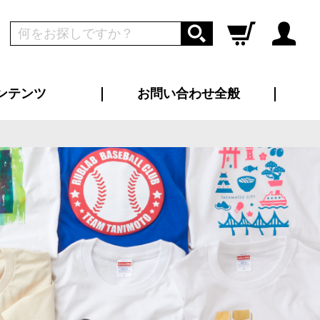
ンテンツ
お問い合わせ全般
ログイン
新規会員登録
ス（お知らせ）
インタビュー
ン別特集一覧
すめ特集一覧
物コンテンツ
トギャラリー
ンキング
法人事例
ラブログ
大口注文・法人向け
総合お問い合わせ
再注文・追加注文
サンプル貸し出し
カタログ請求
デザイン入稿
ツユニフォーム
り・横断幕
バッグ
カジュアルユニフォーム
靴・くつ下・サンダル
タオル