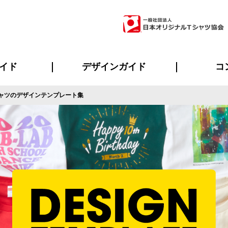
イド
デザインガイド
コ
ャツのデザインテンプレート集
ビスについて
のメリット
について
について
ページ
の方へ
ご質問
イド
方へ
デザインテンプレート集
デザインシミュレーター
書体一覧（フォント集）
デザイン入稿について
デザイン料について
プリント・加工一覧
デザインガイド
プリントサイズ
インクカラー
ニュー
お客様
シー
おす
読み
フォ
ラ
・ジャージ
バンダナ
ャツ
パーカー・スウェット
グッズ全般
ツナギ
スポー
のぼ