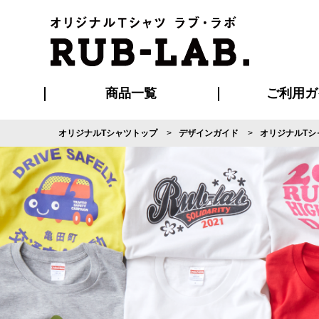
商品一覧
ご利用ガ
オリジナルTシャツトップ
デザインガイド
オリジナルTシ
発送・特急サー
マイページ会員
お支払い方法
版の保管期限
割引まとめ
はじめて
よくある
ご利用ガ
再注文の
ブルゾン・コート
Tシャツ
ハッピ
セットアップ
キャップ・
ポロシ