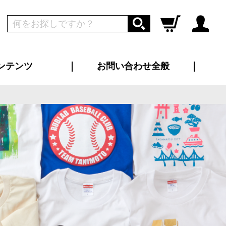
ンテンツ
お問い合わせ全般
ログイン
新規会員登録
ス（お知らせ）
インタビュー
ン別特集一覧
すめ特集一覧
物コンテンツ
トギャラリー
ンキング
法人事例
ラブログ
大口注文・法人向け
総合お問い合わせ
再注文・追加注文
サンプル貸し出し
カタログ請求
デザイン入稿
ツユニフォーム
り・横断幕
バッグ
カジュアルユニフォーム
靴・くつ下・サンダル
タオル