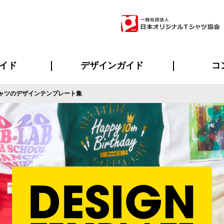
イド
デザインガイド
コ
ャツのデザインテンプレート集
ビスについて
のメリット
について
について
ページ
の方へ
ご質問
イド
方へ
デザインテンプレート集
デザインシミュレーター
書体一覧（フォント集）
デザイン入稿について
デザイン料について
プリント・加工一覧
デザインガイド
プリントサイズ
インクカラー
ニュー
お客様
シー
おす
読み
フォ
ラ
・ジャージ
バンダナ
ャツ
パーカー・スウェット
グッズ全般
ツナギ
スポー
のぼ