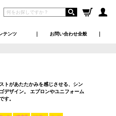
ンテンツ
お問い合わせ全般
ログイン
新規会員登録
ス（お知らせ）
インタビュー
ン別特集一覧
すめ特集一覧
物コンテンツ
トギャラリー
ンキング
法人事例
ラブログ
大口注文・法人向け
総合お問い合わせ
再注文・追加注文
サンプル貸し出し
カタログ請求
デザイン入稿
ツユニフォーム
り・横断幕
バッグ
カジュアルユニフォーム
靴・くつ下・サンダル
タオル
ストがあたたかみを感じさせる、シン
ゴデザイン。 エプロンやユニフォーム
です。