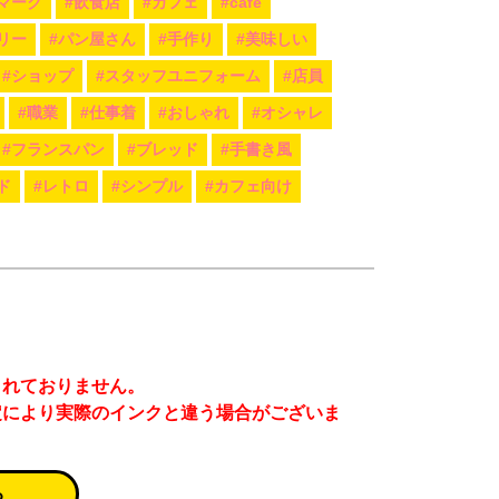
マーク
#飲食店
#カフェ
#café
リー
#パン屋さん
#手作り
#美味しい
#ショップ
#スタッフユニフォーム
#店員
#職業
#仕事着
#おしゃれ
#オシャレ
#フランスパン
#ブレッド
#手書き風
ド
#レトロ
#シンプル
#カフェ向け
まれておりません。
定により実際のインクと違う場合がございま
る