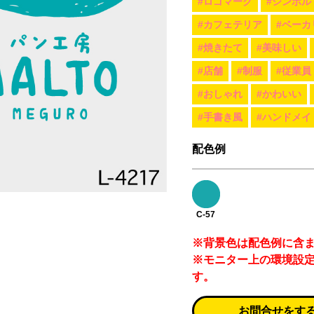
#ロゴマーク
#シンボル
#カフェテリア
#ベーカ
#焼きたて
#美味しい
#店舗
#制服
#従業員
#おしゃれ
#かわいい
#手書き風
#ハンドメイ
配色例
C-57
※背景色は配色例に含
※モニター上の環境設
す。
お問合せをす