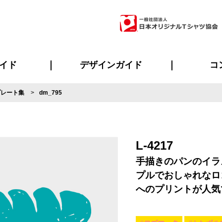
イド
デザインガイド
コ
プレート集
dm_795
ビスについて
のメリット
について
について
ページ
の方へ
ご質問
イド
方へ
デザインテンプレート集
デザインシミュレーター
書体一覧（フォント集）
デザイン入稿について
デザイン料について
プリント・加工一覧
デザインガイド
プリントサイズ
インクカラー
ニュー
お客様
シー
おす
読み
フォ
ラ
・ジャージ
バンダナ
ャツ
パーカー・スウェット
グッズ全般
ツナギ
スポー
のぼ
L-4217
手描きのパンのイラ
プルでおしゃれなロ
へのプリントが人気