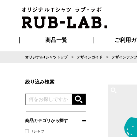
商品一覧
ご利用ガ
オリジナルTシャツトップ
デザインガイド
デザインテン
発送・特急サー
マイページ会員
お支払い方法
版の保管期限
割引まとめ
はじめて
よくある
ご利用ガ
再注文の
ブルゾン・コート
Tシャツ
ハッピ
セットアップ
キャップ・
ポロシ
絞り込み検索
商品カテゴリから探す
Tシャツ