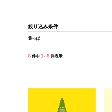
絞り込み条件
葉っぱ
8
1- 8
件中
件表示