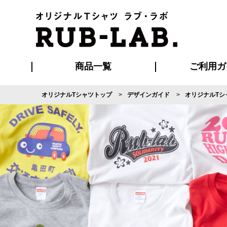
商品一覧
ご利用ガ
オリジナルTシャツトップ
デザインガイド
オリジナルTシ
発送・特急サー
マイページ会員
お支払い方法
版の保管期限
割引まとめ
はじめて
よくある
ご利用ガ
再注文の
ブルゾン・コート
Tシャツ
ハッピ
セットアップ
キャップ・
ポロシ