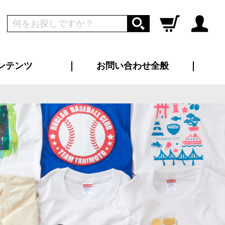
ンテンツ
お問い合わせ全般
ログイン
新規会員登録
ス（お知らせ）
インタビュー
ン別特集一覧
すめ特集一覧
物コンテンツ
トギャラリー
ンキング
法人事例
ラブログ
大口注文・法人向け
総合お問い合わせ
再注文・追加注文
サンプル貸し出し
カタログ請求
デザイン入稿
ツユニフォーム
り・横断幕
バッグ
カジュアルユニフォーム
靴・くつ下・サンダル
タオル