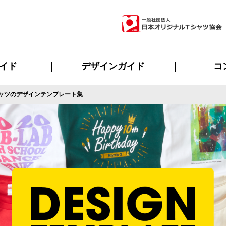
イド
デザインガイド
コ
ャツのデザインテンプレート集
ビスについて
のメリット
について
について
ページ
の方へ
ご質問
イド
方へ
デザインテンプレート集
デザインシミュレーター
書体一覧（フォント集）
デザイン入稿について
デザイン料について
プリント・加工一覧
デザインガイド
プリントサイズ
インクカラー
ニュー
お客様
シー
おす
読み
フォ
ラ
・ジャージ
バンダナ
ャツ
パーカー・スウェット
グッズ全般
ツナギ
スポー
のぼ